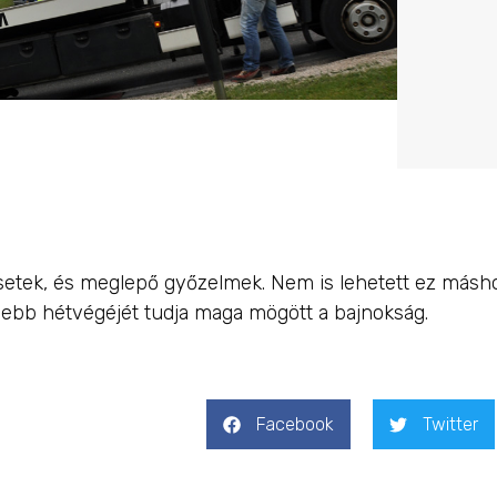
esetek, és meglepő győzelmek. Nem is lehetett ez másho
sebb hétvégéjét tudja maga mögött a bajnokság.
Facebook
Twitter