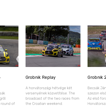
6
Grobnik Replay
Grobnik 
A horvátországi hétvége két
Becsák Ján
sák
versenyének közvetítése. The
szezon els
ről.
broadcast of the two races from
Az első for
 round of
the Croatian weekend.
Horvátorsz