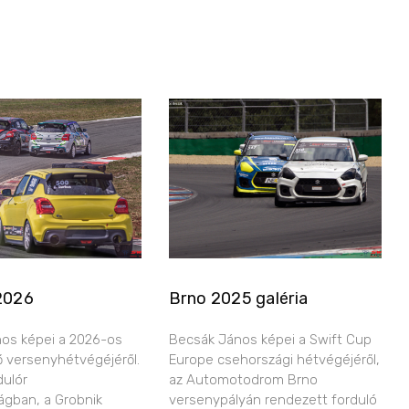
2026
Brno 2025 galéria
os képei a 2026-os
Becsák János képei a Swift Cup
ő versenyhétvégéjéről.
Europe csehországi hétvégéjéről,
dulór
az Automotodrom Brno
ágban, a Grobnik
versenypályán rendezett forduló