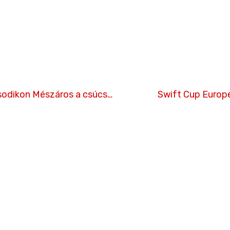
Első futamon Zellhofer, másodikon Mészáros a csúcson
Swift Cup Europe