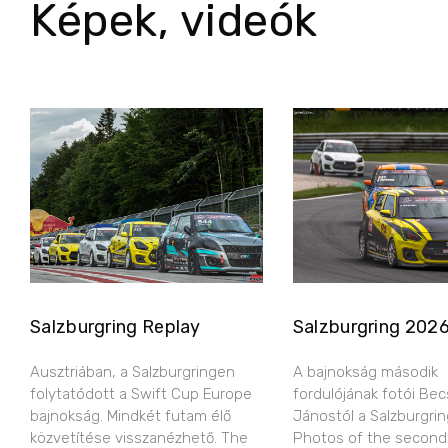
Képek, videók
Salzburgring Replay
Salzburgring 202
Ausztriában, a Salzburgringen
A bajnokság második
folytatódott a Swift Cup Europe
fordulójának fotói Bec
bajnokság. Mindkét futam élő
Jánostól a Salzburgring
közvetítése visszanézhető. The
Photos of the second