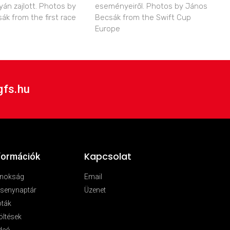
yán zajlott. Photos by
eseményeiről. Photos by János
ák from the first race
Becsák from the Swift Cup
Europe
gfs.hu
Kapcsolat
formációk
jnokság
Email
senynaptár
Üzenet
óták
öltések
deó