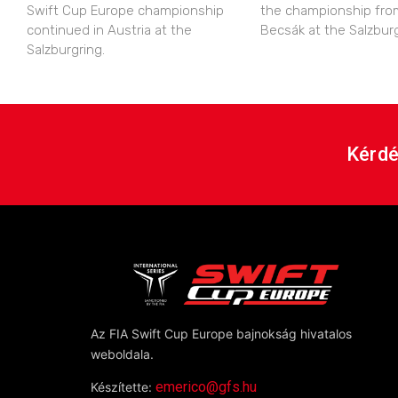
Swift Cup Europe championship
the championship fro
continued in Austria at the
Becsák at the Salzburg
Salzburgring.
Kérdé
Az FIA Swift Cup Europe bajnokság hivatalos
weboldala.
emerico@gfs.hu
Készítette: