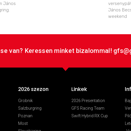
m János
versenypál
ring.
János Becs
weekend
se van? Keressen minket bizalommal! gfs@
Linkek
2026 szezon
In
Grobnik
2026 Presentation
Ba
Salzburgring
GFS Racing Team
Ver
Poznan
Swift Hybrid RX Cup
Pil
Most
Let
Slovakiaring
Vi