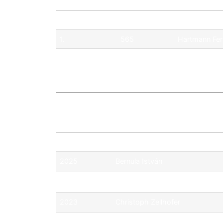
Pos.
No.
Pilóta
1.
565
Hartmann Fe
2.
568
Richard Král
Évad
Bajnok
2025
Bernula István
2024
Csermely Móric
2023
Christoph Zellhofer
2022
Fabian Ohrfandl