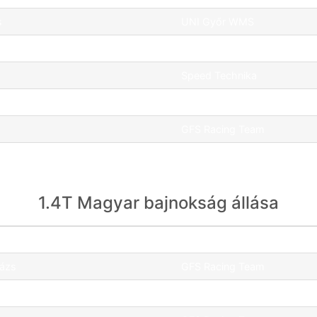
s
UNI Győr WMS
renc
GFS Racing Team
Speed Technika
GFS Racing Team
GFS Racing Team
GFS Racing Team
1.4T Magyar bajnokság állása
Csapat
lázs
GFS Racing Team
dám
GFS Racing Team