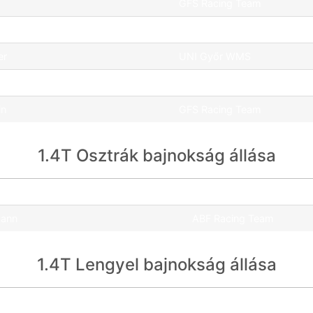
GFS Racing Team
l
GFS Racing Team
er
UNI Győr WMS
GFS Racing Team
in
GFS Racing Team
1.4T Osztrák bajnokság állása
Csapat
mann
ABF Racing Team
1.4T Lengyel bajnokság állása
Csapat