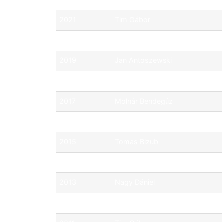
2021
Tim Gábor
2020
Tim Gábor
2019
Jan Antoszewski
2018
Jan Antoszewski
2017
Molnár Bendegúz
2016
Csik János
2015
Tomas Bizub
2014
Balogh Bence
2013
Nagy Dániel
2012
Bárkovics Zoltán