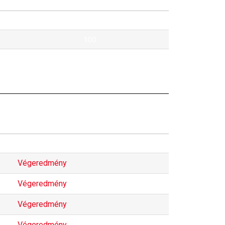
Pontok
100
40
Magyar bajnokság
Végeredmény
Végeredmény
Végeredmény
Végeredmény