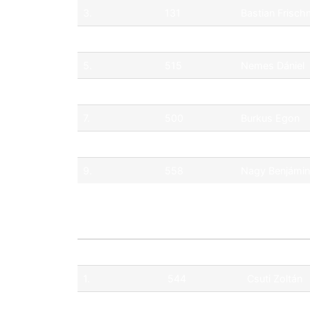
3.
131
Bastian Frisc
4.
512
Tim Gábor
5.
515
Nemes Dániel
6.
547
Németh Eszte
7.
500
Burkus Egon
8.
555
Boris Lisiecki
9.
558
Nagy Benjámin
Pos.
No.
Pilóta
1.
544
Csuti Zoltán
2.
506
Merk Milán