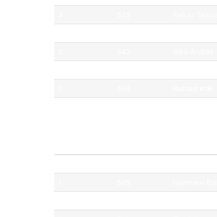
3.
525
Farkas Tamá
4.
565
Hartmann Fe
5.
543
Bilkó András
6.
518
Eszenyi Mór
7.
568
Richard Král
8.
551
Wang Zichao
Pos.
No.
Pilóta
1.
505
Hartmann Ba
2.
527
Mészáros Á