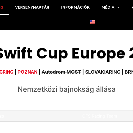
ÁG
VERSENYNAPTÁR
INFORMÁCIÓK
MÉDIA
ág 2026
Swift Cup Europe
|
|
Autodrom MOST
| SLOVAKIARING | B
GRING
POZNAN
Nemzetközi bajnokság állása
Csapat
zs
GFS Racing Team
ám
GFS Racing Team