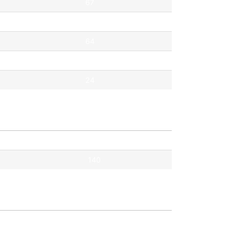
67
67
64
41
24
Pontok
140
Pontok