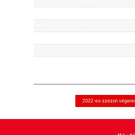
2011
Tim Gábor
2010
ifj. Ficza Ferenc
2009
Kiss Norbert
2008
Assenbrenner Tibor
2007
Pantl Péter
2006
Michelisz Norbert
2022-es szezon véger