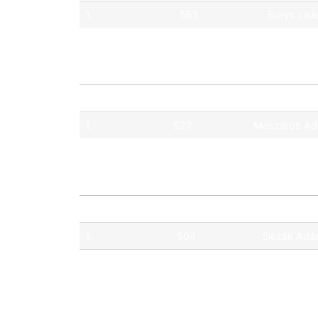
1.
555
Borys Lisi
Pos.
No.
Pilóta
1.
527
Mészáros Á
Pos.
No.
Pilóta
1.
504
Slezák Ád
2.
525
Farkas Tam