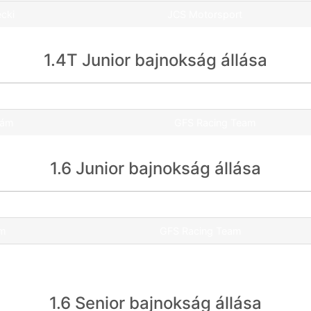
ecki
JCS Motorsport
1.4T Junior bajnokság állása
Csapat
dám
GFS Racing Team
1.6 Junior bajnokság állása
Csapat
ám
GFS Racing Team
ás
UNI Győr WMS
1.6 Senior bajnokság állása