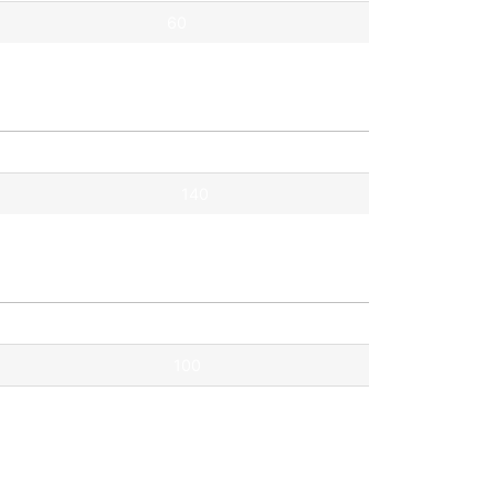
60
Pontok
140
Pontok
100
91