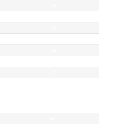
95
69
65
53
38
35
23
Pontok
140
115