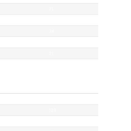
71
69
34
33
21
21
Pontok
129
119