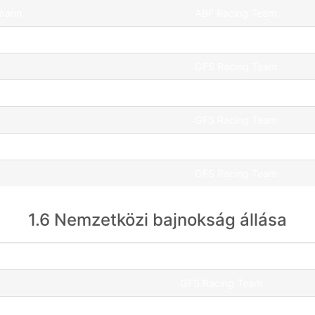
hmann
ABF Racing Team
GFS Racing Team
GFS Racing Team
r
UNI Győr WMS
GFS Racing Team
JCS Motorsport
GFS Racing Team
1.6 Nemzetközi bajnokság állása
Csapat
GFS Racing Team
GFS Racing Team