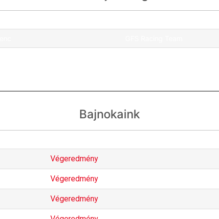
Csapat
renc
GFS Racing Team
GFS Racing Team
Bajnokaink
Nemzetközi bajnokság
Végeredmény
Végeredmény
Végeredmény
Végeredmény