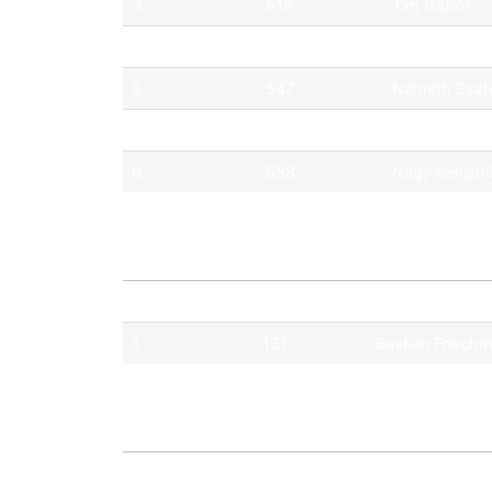
3.
512
Tim Gábor
4.
515
Nemes Dánie
5.
547
Németh Eszt
5.
500
Burkus Egon
6.
558
Nagy Benjám
Pos.
No.
Pilóta
1.
131
Bastian Frisch
Pos.
No.
Pilóta