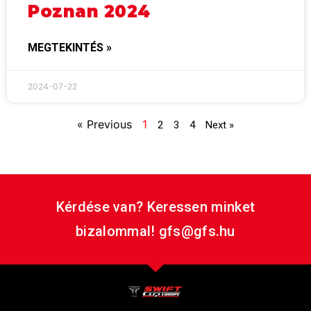
Poznan 2024
MEGTEKINTÉS »
2024-07-22
« Previous
1
2
3
4
Next »
Kérdése van? Keressen minket
bizalommal! gfs@gfs.hu