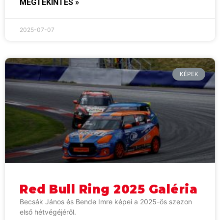
MEGTEKINTÉS »
2025-07-07
KÉPEK
Red Bull Ring 2025 Galéria
Becsák János és Bende Imre képei a 2025-ös szezon
első hétvégéjéről.