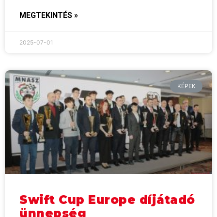
MEGTEKINTÉS »
2025-07-01
KÉPEK
Swift Cup Europe díjátadó
ünnepség