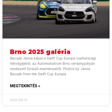
Brno 2025 galéria
Becsák János képei a Swift Cup Europe csehországi
hétvégéjéről, az Automotodrom Brno versenypályán
rendezett forduló eseményeiről. Photos by János
Becsák from the Swift Cup Europe
MEGTEKINTÉS »
2025-09-15