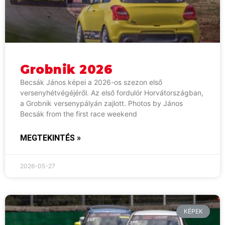
Grobnik 2026
Becsák János képei a 2026-os szezon első
versenyhétvégéjéről. Az első fordulór Horvátországban,
a Grobnik versenypályán zajlott. Photos by János
Becsák from the first race weekend
MEGTEKINTÉS »
2026-05-27
KÉPEK