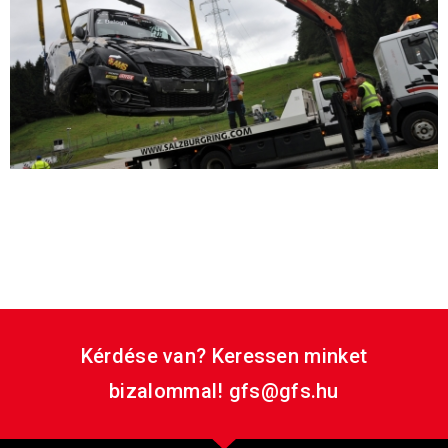
Eső, napsütés, tavasz és ősz, balesetek, és meglepő
győzelmek. Nem is lehetett ez máshol, mint a
Salzburgring-en, ahol évről évre az egyik
legszélsőségesebb hétvégéjét tudja maga mögött a
bajnokság.
Kérdése van? Keressen minket
bizalommal! gfs@gfs.hu