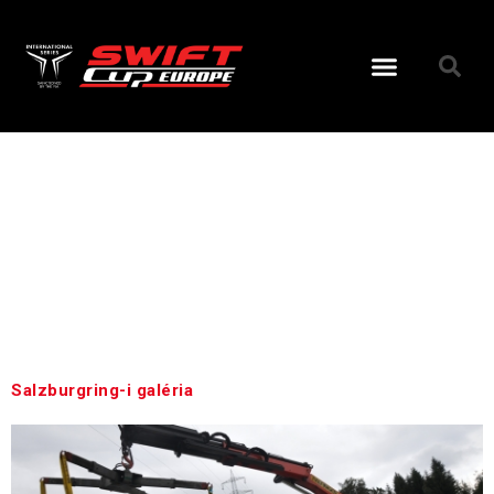
Nap:
2016.08.13
Salzburgring-i galéria