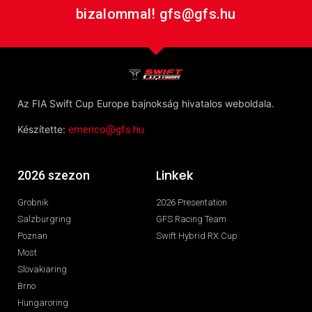
bizalommal! gfs@gfs.hu
Az FIA Swift Cup Europe bajnokság hivatalos weboldala.
Készítette:
emerico@gfs.hu
Linkek
2026 szezon
Grobnik
2026 Presentation
Salzburgring
GFS Racing Team
Poznan
Swift Hybrid RX Cup
Most
Slovakiaring
Brno
Hungaroring