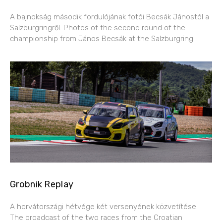
A bajnokság második fordulójának fotói Becsák Jánostól a
Salzburgringről. Photos of the second round of the
championship from János Becsák at the Salzburgring.
Grobnik Replay
A horvátországi hétvége két versenyének közvetítése.
The broadcast of the two races from the Croatian