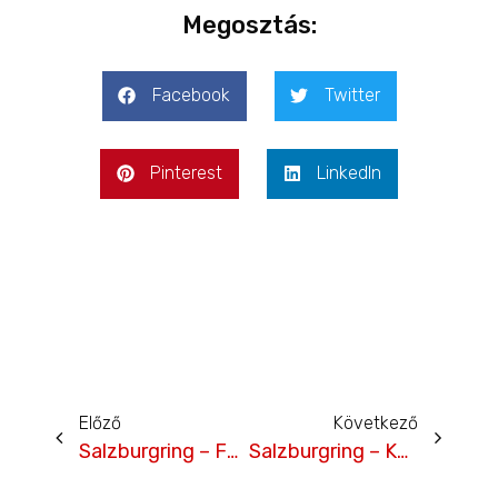
Megosztás:
Facebook
Twitter
Pinterest
LinkedIn
Előző
Következő
Salzburgring – Forrai Gábor időmérő
Salzburgring – Kőváry Péter időmérő