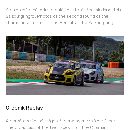
A bajnokság második fordulójának fotói Becsák Jánostól a
Salzburgringről. Photos of the second round of the
championship from János Becsák at the Salzburgring.
Grobnik Replay
A horvátországi hétvége két versenyének közvetítése.
The broadcast of the two races from the Croatian