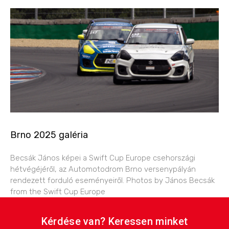
Brno 2025 galéria
Becsák János képei a Swift Cup Europe csehországi
hétvégéjéről, az Automotodrom Brno versenypályán
rendezett forduló eseményeiről. Photos by János Becsák
from the Swift Cup Europe
Kérdése van? Keressen minket