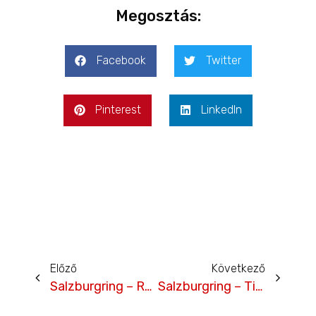
Megosztás:
Facebook
Twitter
Pinterest
LinkedIn
Előző
Következő
Salzburgring – Rácz Gergő időmérő
Salzburgring – Tim Gábor időmérő