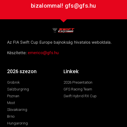
bizalommal! gfs@gfs.hu
Az FIA Swift Cup Europe bajnokság hivatalos weboldala.
Készítette:
emerico@gfs.hu
Linkek
2026 szezon
Grobnik
2026 Presentation
Salzburgring
GFS Racing Team
Poznan
Swift Hybrid RX Cup
Most
Slovakiaring
Brno
Hungaroring