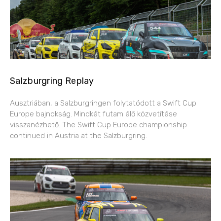
Salzburgring Replay
Ausztriában, a Salzburgringen folytatódott a Swift Cup
Europe bajnokság. Mindkét futam élő közvetítése
visszanézhető. The Swift Cup Europe championship
continued in Austria at the Salzburgring.