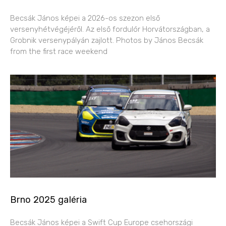
Becsák János képei a 2026-os szezon első
versenyhétvégéjéről. Az első fordulór Horvátországban, a
Grobnik versenypályán zajlott. Photos by János Becsák
from the first race weekend
Brno 2025 galéria
Becsák János képei a Swift Cup Europe csehországi