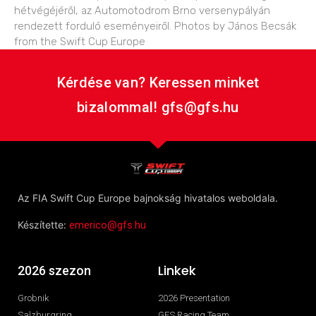
hétvégéjéről, az Automotodrom Brno versenypályán
rendezett forduló eseményeiről. Photos by János Becsák
from the Swift Cup Europe
Kérdése van? Keressen minket
bizalommal! gfs@gfs.hu
Az FIA Swift Cup Europe bajnokság hivatalos weboldala.
Készítette:
emerico@gfs.hu
Linkek
2026 szezon
Grobnik
2026 Presentation
Salzburgring
GFS Racing Team