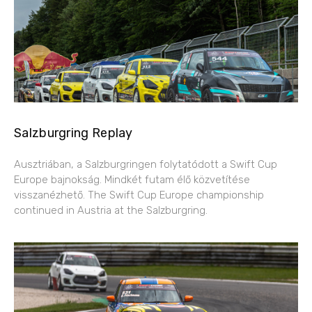
Salzburgring Replay
Ausztriában, a Salzburgringen folytatódott a Swift Cup
Europe bajnokság. Mindkét futam élő közvetítése
visszanézhető. The Swift Cup Europe championship
continued in Austria at the Salzburgring.