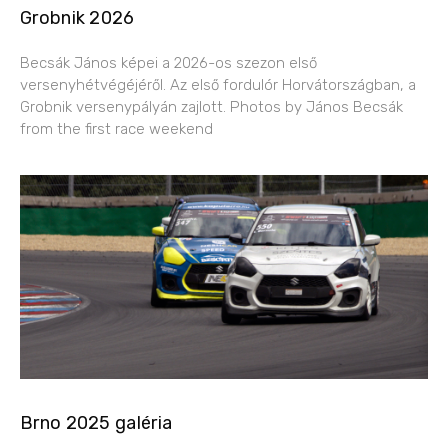
Grobnik 2026
Becsák János képei a 2026-os szezon első
versenyhétvégéjéről. Az első fordulór Horvátországban, a
Grobnik versenypályán zajlott. Photos by János Becsák
from the first race weekend
Brno 2025 galéria