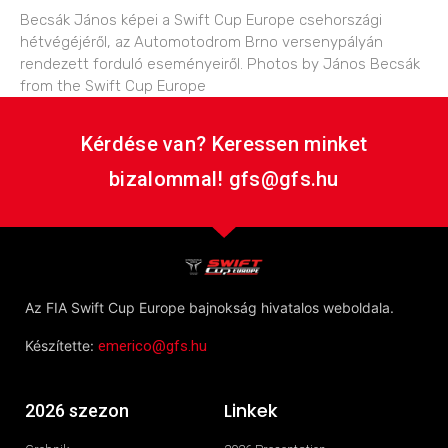
Becsák János képei a Swift Cup Europe csehországi
hétvégéjéről, az Automotodrom Brno versenypályán
rendezett forduló eseményeiről. Photos by János Becsák
from the Swift Cup Europe
Kérdése van? Keressen minket
bizalommal! gfs@gfs.hu
Az FIA Swift Cup Europe bajnokság hivatalos weboldala.
Készítette:
emerico@gfs.hu
Linkek
2026 szezon