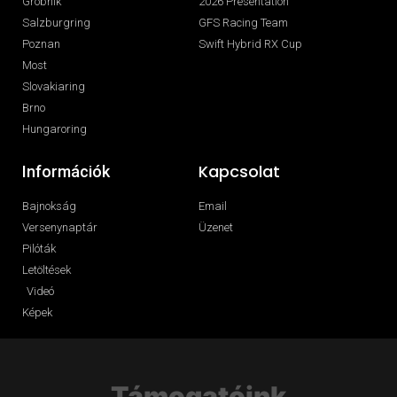
Grobnik
2026 Presentation
Salzburgring
GFS Racing Team
Poznan
Swift Hybrid RX Cup
Most
Slovakiaring
Brno
Hungaroring
Kapcsolat
Információk
Bajnokság
Email
Versenynaptár
Üzenet
Pilóták
Letöltések
Videó
Képek
Támogatóink