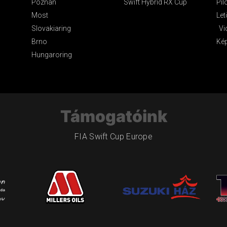
Poznan
Swift Hybrid RX Cup
Pil
Most
Let
Slovakiaring
Vi
Brno
Ké
Hungaroring
Támogatóink
FIA Swift Cup Europe