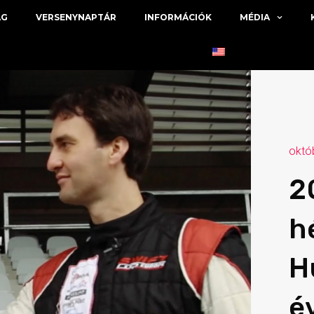
ÁG
VERSENYNAPTÁR
INFORMÁCIÓK
MÉDIA
októ
2
h
H
é