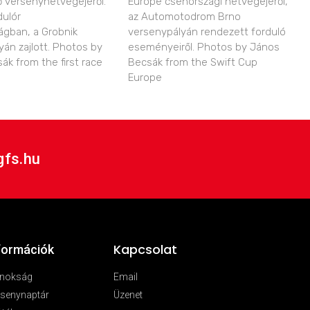
ő versenyhétvégéjéről.
Europe csehországi hétvégéjéről,
dulór
az Automotodrom Brno
ágban, a Grobnik
versenypályán rendezett forduló
yán zajlott. Photos by
eseményeiről. Photos by János
ák from the first race
Becsák from the Swift Cup
Europe
gfs.hu
Kapcsolat
formációk
jnokság
Email
senynaptár
Üzenet