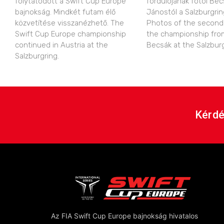
folytatódott a Swift Cup Europe
fordulójának fotói Bec
bajnokság. Mindkét futam élő
Jánostól a Salzburgring
közvetítése visszanézhető. The
Photos of the second
Swift Cup Europe championship
the championship fro
continued in Austria at the
Becsák at the Salzburg
Salzburgring.
Kérdé
Az FIA Swift Cup Europe bajnokság hivatalos