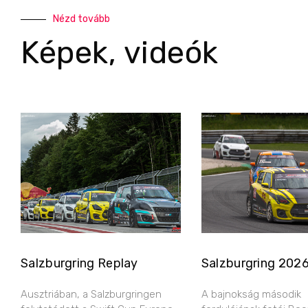
Nézd tovább
Képek, videók
Salzburgring Replay
Salzburgring 202
Ausztriában, a Salzburgringen
A bajnokság második