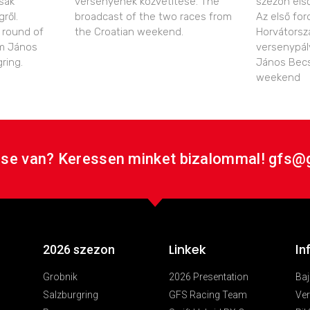
sák
versenyének közvetítése. The
szezon els
ről.
broadcast of the two races from
Az első for
 round of
the Croatian weekend.
Horvátorsz
m János
versenypál
ring.
János Becs
weekend
se van? Keressen minket bizalommal! gfs@
Linkek
2026 szezon
In
Grobnik
2026 Presentation
Ba
Salzburgring
GFS Racing Team
Ver