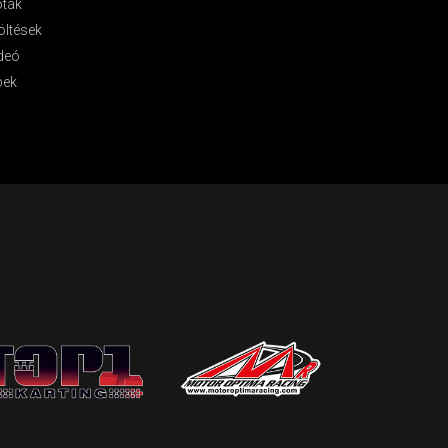
óták
öltések
deó
pek