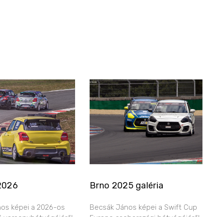
2026
Brno 2025 galéria
os képei a 2026-os
Becsák János képei a Swift Cup