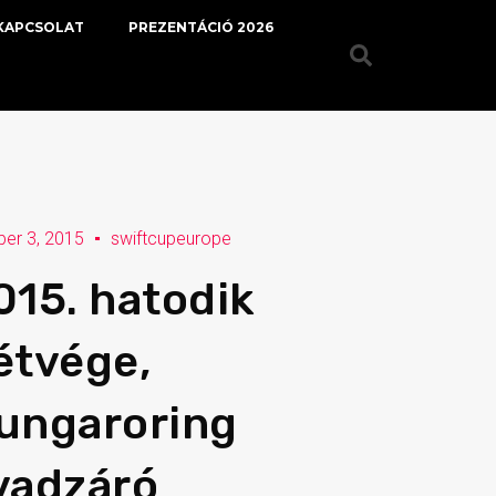
KAPCSOLAT
PREZENTÁCIÓ 2026
ber 3, 2015
swiftcupeurope
015. hatodik
étvége,
ungaroring
vadzáró