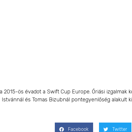
mber, Red 
 SportKlub 
 a 2015-ös évadot a Swift Cup Europe. Óriási izgalmak 
Istvánnál és Tomas Bizubnál pontegyenlőség alakult ki 
Facebook
Twitter