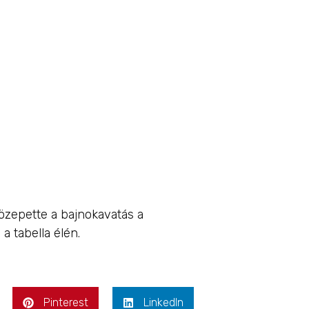
Bull
TV
közepette a bajnokavatás a
a tabella élén.
Pinterest
LinkedIn