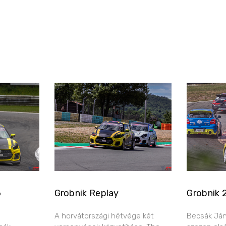
6
Grobnik Replay
Grobnik 
A horvátországi hétvége két
Becsák Ján