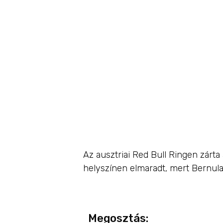
szepte
Ring ∣
verzió
Az ausztriai Red Bull Ringen zárta
helyszínen elmaradt, mert Bernula 
Megosztás: