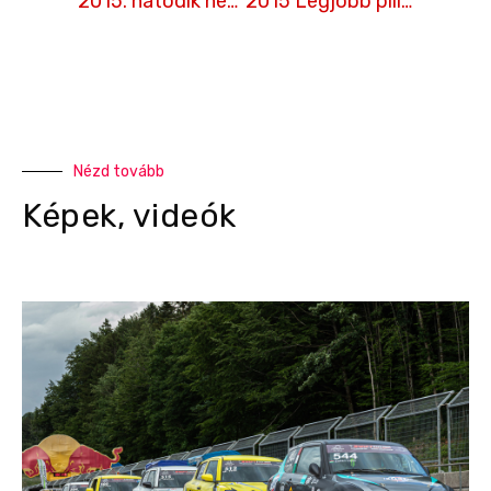
2015. hatodik hétvége, Hungaroring évadzáró
2015 Legjobb pillanatai
Nézd tovább
Képek, videók