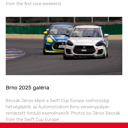
from the first race weekend
Brno 2025 galéria
Becsák János képei a Swift Cup Europe csehországi
hétvégéjéről, az Automotodrom Brno versenypályán
rendezett forduló eseményeiről. Photos by János Becsák
from the Swift Cup Europe