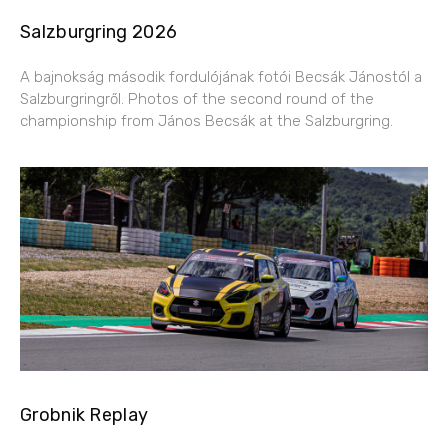
Salzburgring 2026
A bajnokság második fordulójának fotói Becsák Jánostól a
Salzburgringről. Photos of the second round of the
championship from János Becsák at the Salzburgring.
Grobnik Replay