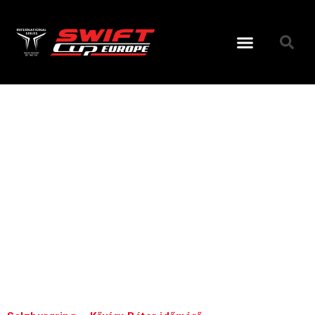
Címke:
kőváry
péter