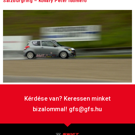
Salzburgring – Kőváry Péter időmérő
Kérdése van? Keressen minket
bizalommal! gfs@gfs.hu