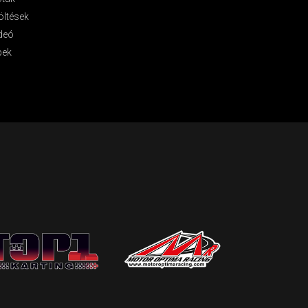
öltések
deó
pek