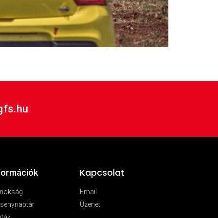
obnik versenypályán zajlott. Photos by
at the Grobnik circuit.
gfs.hu
Kapcsolat
formációk
jnokság
Email
senynaptár
Üzenet
óták