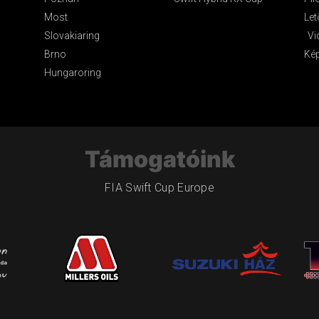
Most
Let
Slovakiaring
Vi
Brno
Ké
Hungaroring
Támogatóink
FIA Swift Cup Europe