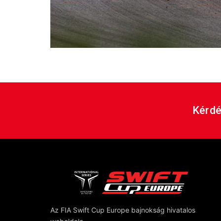
Becsák János képei a 2026-os szezon első ve
János Becsák from the first race weekend of 
Kérdé
Az FIA Swift Cup Europe bajnokság hivatalos