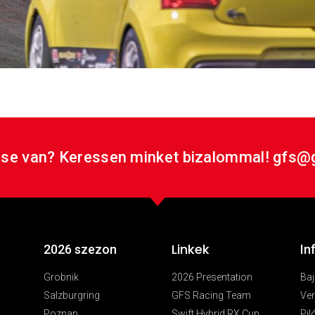
rsenyhétvégéjéről. Az első fordulór Horvátországban, a Gr
the 2026 season. The opening round took place in Croatia, 
se van? Keressen minket bizalommal! gfs@
Linkek
2026 szezon
In
Grobnik
2026 Presentation
Ba
Salzburgring
GFS Racing Team
Ver
Poznan
Swift Hybrid RX Cup
Pil