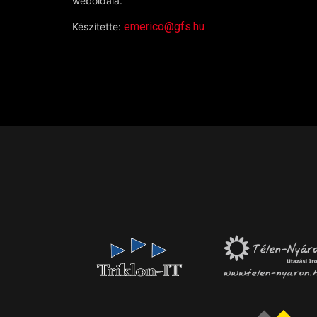
weboldala.
emerico@gfs.hu
Készítette: