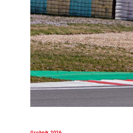
A horvátországi hétvége két versenyének köz
Grobnik 2026