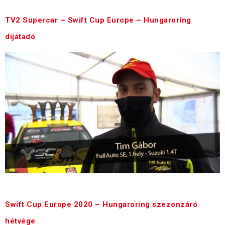
TV2 Supercar – Swift Cup Europe – Hungaroring
díjátadó
Az összefoglaló 17:20 perctől látható.
Swift Cup Europe 2020 – Hungaroring szezonzáró
hétvége