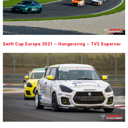
Swift Cup Europe 2021 – Hungaroring – TV2 Supercar
Az összefoglaló 17:10 perctől látható.