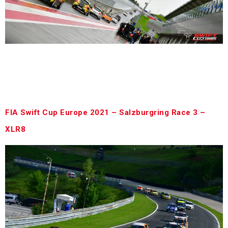
RTL Klub – Autogram – Red Bull Ring 2021 A
lejátszáshoz az RTL Most felületén regisztráció
szükséges. https://www.rtlmost.hu/autogram-
p_7764/autogram-2021-06-12-c_12876437
FIA Swift Cup Europe 2021 – Salzburgring Race 3 –
XLR8