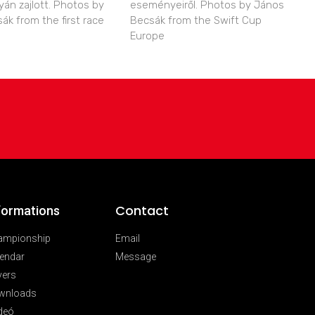
yán zajlott. Photos by
eseményeiről. Photos by János
ák from the first race
Becsák from the Swift Cup
Europe
Contact
formations
ampionship
Email
endar
Message
vers
wnloads
deó