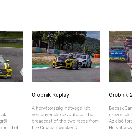
6
Grobnik Replay
Grobnik 
A horvátországi hétvége két
Becsák Ján
sák
versenyének közvetítése. The
szezon els
ről.
broadcast of the two races from
Az első for
 round of
the Croatian weekend.
Horvátorsz