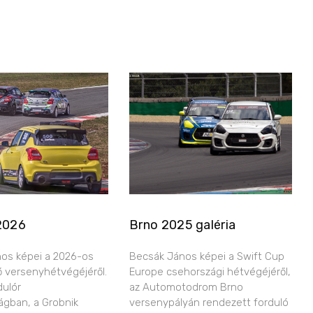
2026
Brno 2025 galéria
os képei a 2026-os
Becsák János képei a Swift Cup
ő versenyhétvégéjéről.
Europe csehországi hétvégéjéről,
dulór
az Automotodrom Brno
ágban, a Grobnik
versenypályán rendezett forduló