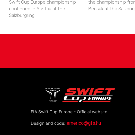
Swift Cup Europe championship
the championship fro
continued in Austria at the
Becsák at the Salzburg
Salzburgring.
FIA Swift Cup Europe - Official website
emerico@gfs.hu
Design and code: