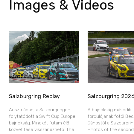
Images & Videos
Salzburgring Replay
Salzburgring 202
Ausztriában, a Salzburgringen
A bajnokság második
folytatódott a Swift Cup Europe
fordulójának fotói Bec
bajnokság. Mindkét futam élő
Jánostól a Salzburgring
közvetítése visszanézhető. The
Photos of the second