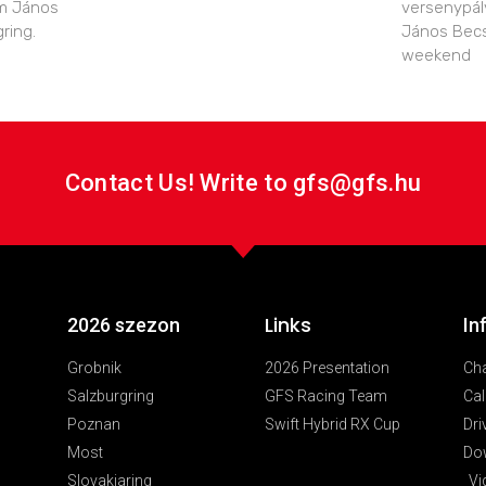
m János
versenypál
ring.
János Becs
weekend
Contact Us! Write to gfs@gfs.hu
Links
2026 szezon
In
Grobnik
2026 Presentation
Ch
Salzburgring
GFS Racing Team
Cal
Poznan
Swift Hybrid RX Cup
Dri
Most
Do
Slovakiaring
Vi