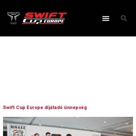
Tag:
ceremony
Swift Cup Europe díjátadó ünnepség