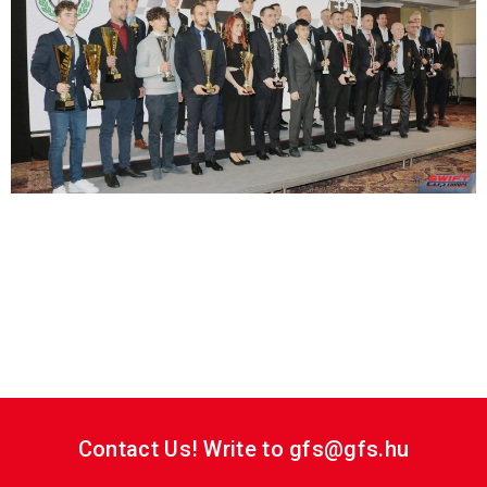
Swift Cup Europe díjátadó ünnepség. A bajnokaink és
dobogósaink átvették a megérdemelt serlegeiket!
Gratulálunk! Találkozunk idén is a versenypályákon!
Swift Cup Europe awards ceremony. Our champions
and podium finishers have received their well-deserved
trophies! Congratulations! See you on the racetracks
this year as well!
Contact Us! Write to gfs@gfs.hu