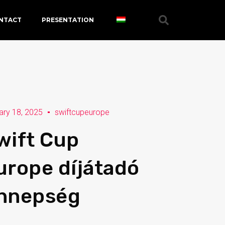
NTACT
PRESENTATION
ary 18, 2025
swiftcupeurope
wift Cup
urope díjátadó
nnepség