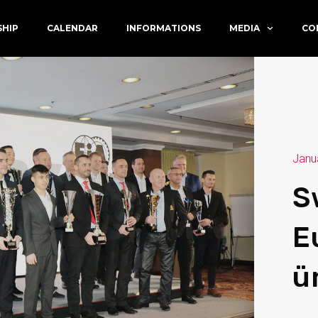
SHIP
CALENDAR
INFORMATIONS
MEDIA
CO
Janu
S
E
ü