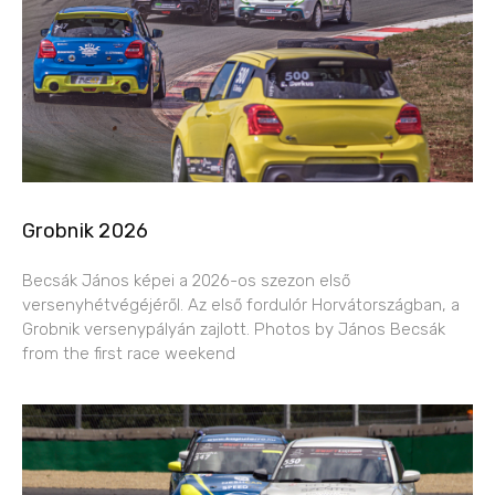
Grobnik 2026
Becsák János képei a 2026-os szezon első
versenyhétvégéjéről. Az első fordulór Horvátországban, a
Grobnik versenypályán zajlott. Photos by János Becsák
from the first race weekend