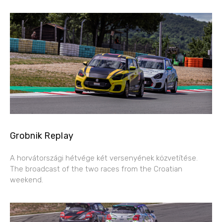
Grobnik Replay
A horvátországi hétvége két versenyének közvetítése.
The broadcast of the two races from the Croatian
weekend.