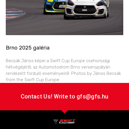
Brno 2025 galéria
Becsák János képei a Swift Cup Europe csehországi
hétvégéjéről, az Automotodrom Brno versenypályán
rendezett forduló eseményeiről. Photos by János Becsák
from the Swift Cup Europe
Contact Us! Write to gfs@gfs.hu