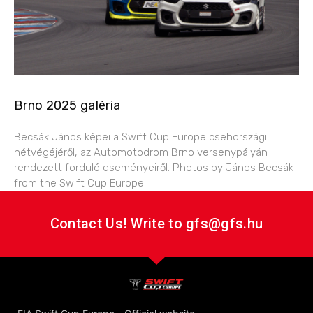
Brno 2025 galéria
Becsák János képei a Swift Cup Europe csehországi
hétvégéjéről, az Automotodrom Brno versenypályán
rendezett forduló eseményeiről. Photos by János Becsák
from the Swift Cup Europe
Contact Us! Write to gfs@gfs.hu