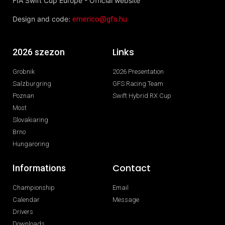
FIA Swift Cup Europe - Official website
Design and code:
emerico@gfs.hu
Links
2026 szezon
Grobnik
2026 Presentation
Salzburgring
GFS Racing Team
Poznan
Swift Hybrid RX Cup
Most
Slovakiaring
Brno
Hungaroring
Contact
Informations
Championship
Email
Calendar
Message
Drivers
Downloads