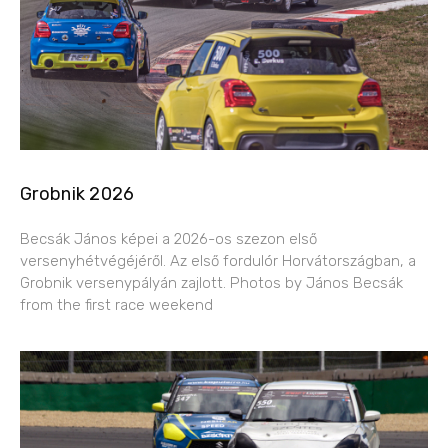
Grobnik 2026
Becsák János képei a 2026-os szezon első
versenyhétvégéjéről. Az első fordulór Horvátországban, a
Grobnik versenypályán zajlott. Photos by János Becsák
from the first race weekend