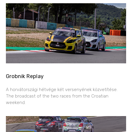
Grobnik Replay
A horvátországi hétvége két versenyének közvetítése.
The broadcast of the two races from the Croatian
weekend.