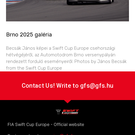
Brno 2025 galéria
Becsák János képei a Swift Cup Europe csehországi
hétvégéjéről, az Automotodrom Brno versenypályán
rendezett forduló eseményeiről. Photos by János Becsák
from the Swift Cup Europe
Contact Us! Write to gfs@gfs.hu
FIA Swift Cup Europe - Official website