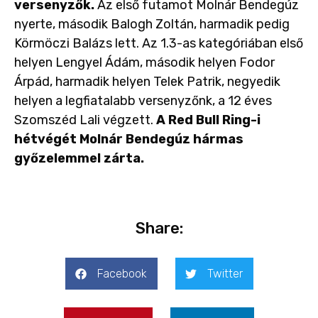
versenyzők.
Az első futamot Molnár Bendegúz
nyerte, második Balogh Zoltán, harmadik pedig
Körmöczi Balázs lett. Az 1.3-as kategóriában első
helyen Lengyel Ádám, második helyen Fodor
Árpád, harmadik helyen Telek Patrik, negyedik
helyen a legfiatalabb versenyzőnk, a 12 éves
Szomszéd Lali végzett.
A Red Bull Ring-i
hétvégét Molnár Bendegúz hármas
győzelemmel zárta.
Share:
Facebook
Twitter