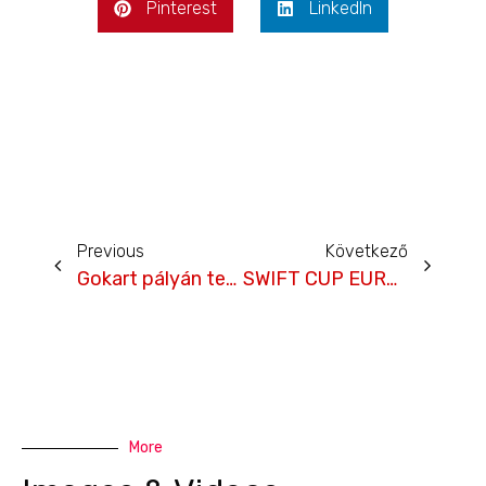
Pinterest
LinkedIn
Previous
Következő
Gokart pályán teszteltek a GFS Racing Team versenyzői
SWIFT CUP EUROPE- 2017. június 9-11. – SALZBURGRING
More