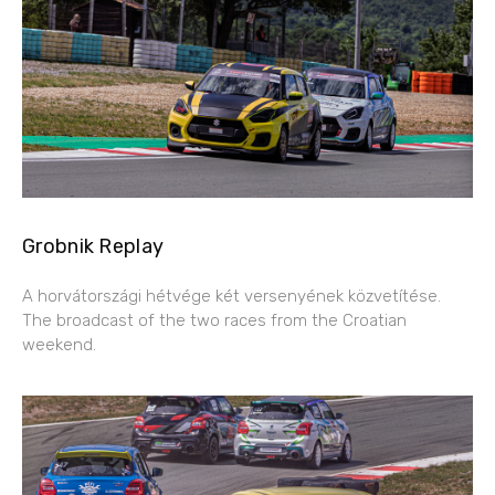
Grobnik Replay
A horvátországi hétvége két versenyének közvetítése.
The broadcast of the two races from the Croatian
weekend.