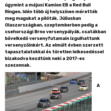
úgymint a májusi Kamion EB a Red Bull
Ringen. Idén több új helyszínen mérették
meg magukat a pilóták. Júliusban
Olaszországban, szeptemberben pedig a
csehországi Brno versenypályák, csatákban
bővelkedő versenyfutamain izgulhattunk
versenyzőinkért. Az elmúlt évben szerzett
tapasztalatokkal és töretlen lelkesedéssel
bizakodva kezdtünk neki a 2017-es
szezonnak.
A