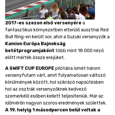
2017-es szezon első versenyére
a
fantasztikus környezetben elterülő ausztriai Red
Bull Ring-en került sor, ahol a Suzuki versenyzők a
Kamion Európa Bajnokság
betétprogramjaként
több mint 18 000 néző
előtt mérték össze erejüket.
A SWIFT CUP EUROPE
pilótáira ismét három
versenyfutam várt, amit folyamatosan változó
körülmények között, hol szikrázó napsütésben
hol az osztrák versenyzőknek kedvező
szemerkélő esőben kellett teljesíteniük. Már az
időmérőn nagyon szoros eredmények születtek.
A 19. helyig 1 másodpercen belül voltak a