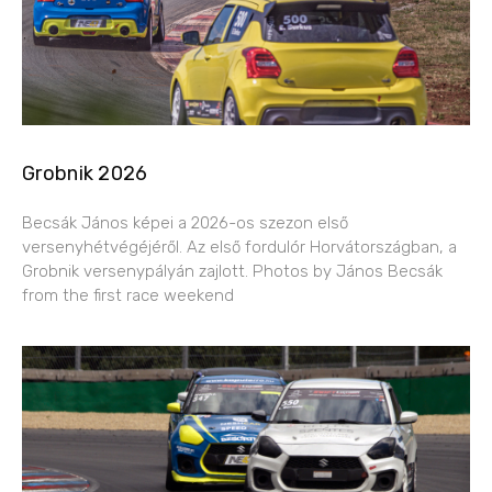
Grobnik 2026
Becsák János képei a 2026-os szezon első
versenyhétvégéjéről. Az első fordulór Horvátországban, a
Grobnik versenypályán zajlott. Photos by János Becsák
from the first race weekend