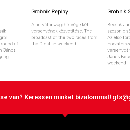
6
Grobnik Replay
Grobnik 
A horvátországi hétvége két
Becsák Ján
sák
versenyének közvetítése. The
szezon els
ről.
broadcast of the two races from
Az első for
 round of
the Croatian weekend.
Horvátorsz
m János
versenypál
ring.
János Becs
weekend
se van? Keressen minket bizalommal! gfs@