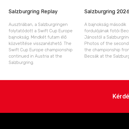
Salzburgring Replay
Salzburgring 202
Ausztriában, a Salzburgringen
A bajnokság második
folytatódott a Swift Cup Europe
fordulójának fotói Bec
bajnokság. Mindkét futam élő
Jánostól a Salzburgring
közvetítése visszanézhető. The
Photos of the second
Swift Cup Europe championship
the championship fro
continued in Austria at the
Becsák at the Salzburg
Salzburgring.
Kérdé