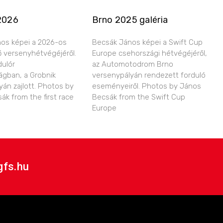
2026
Brno 2025 galéria
os képei a 2026-os
Becsák János képei a Swift Cup
ő versenyhétvégéjéről.
Europe csehországi hétvégéjéről,
dulór
az Automotodrom Brno
ágban, a Grobnik
versenypályán rendezett forduló
yán zajlott. Photos by
eseményeiről. Photos by János
ák from the first race
Becsák from the Swift Cup
Europe
gfs.hu