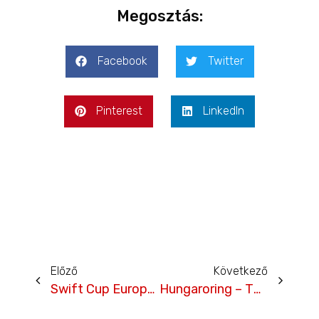
Megosztás:
Facebook
Twitter
Pinterest
LinkedIn
Előző
Következő
Swift Cup Europe – Második hétvége a Slovakiaringen -TV2 Supercar
Hungaroring – TV2/SuperCar összefoglaló