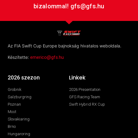
bizalommal! gfs@gfs.hu
Az FIA Swift Cup Europe bajnokság hivatalos weboldala.
Készítette:
emerico@gfs.hu
Linkek
2026 szezon
Grobnik
2026 Presentation
Salzburgring
GFS Racing Team
Poznan
Swift Hybrid RX Cup
Most
Slovakiaring
Brno
Hungaroring