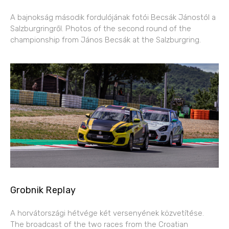
A bajnokság második fordulójának fotói Becsák Jánostól a
Salzburgringről. Photos of the second round of the
championship from János Becsák at the Salzburgring.
Grobnik Replay
A horvátországi hétvége két versenyének közvetítése.
The broadcast of the two races from the Croatian