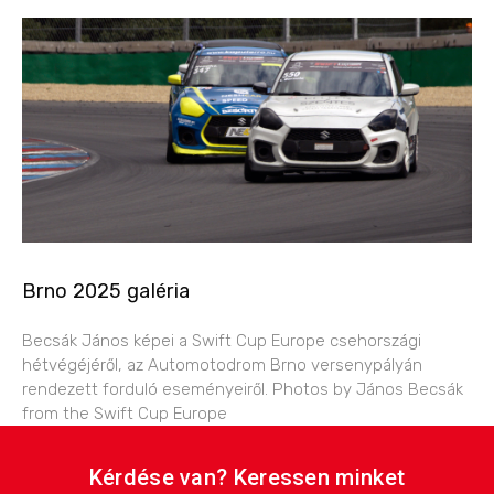
Brno 2025 galéria
Becsák János képei a Swift Cup Europe csehországi
hétvégéjéről, az Automotodrom Brno versenypályán
rendezett forduló eseményeiről. Photos by János Becsák
from the Swift Cup Europe
Kérdése van? Keressen minket