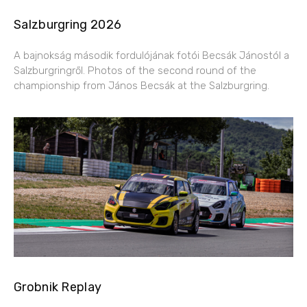
Salzburgring 2026
A bajnokság második fordulójának fotói Becsák Jánostól a
Salzburgringről. Photos of the second round of the
championship from János Becsák at the Salzburgring.
Grobnik Replay