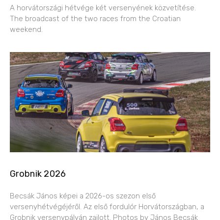
A horvátországi hétvége két versenyének közvetítése.
The broadcast of the two races from the Croatian
weekend.
Grobnik 2026
Becsák János képei a 2026-os szezon első
versenyhétvégéjéről. Az első fordulór Horvátországban, a
Grobnik versenypályán zajlott. Photos by János Becsák