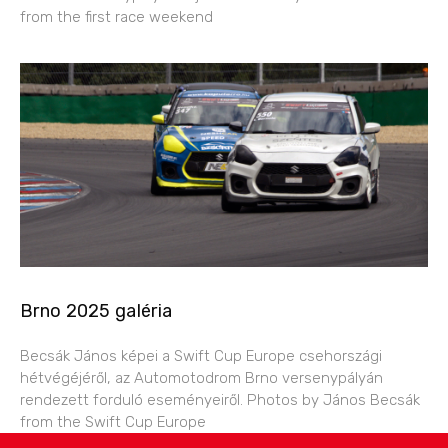
from the first race weekend
Brno 2025 galéria
Becsák János képei a Swift Cup Europe csehországi
hétvégéjéről, az Automotodrom Brno versenypályán
rendezett forduló eseményeiről. Photos by János Becsák
from the Swift Cup Europe