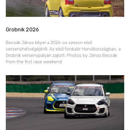
Grobnik 2026
Becsák János képei a 2026-os szezon első
versenyhétvégéjéről. Az első fordulór Horvátországban, a
Grobnik versenypályán zajlott. Photos by János Becsák
from the first race weekend