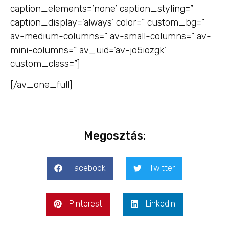
caption_elements=’none’ caption_styling=”
caption_display=’always’ color=” custom_bg=”
av-medium-columns=” av-small-columns=” av-
mini-columns=” av_uid=’av-jo5iozgk’
custom_class=”]
[/av_one_full]
Megosztás:
Facebook
Twitter
Pinterest
LinkedIn