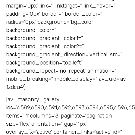
margin=’0px’ link=” linktarget=” link_hover=”
padding=’0px’ border=” border_color=”
radius=’0px’ background=’bg_color’
background_color=”
background_gradient_color1=”
background_gradient_color2=”
background_gradient_direction=’vertical’ src=”
background_position=’top left’
background_repeat=’no-repeat’ animation=”
mobile_breaking=” mobile_display=” av_uid=’av-
1zdcu4′]
[av_masonry_gallery
ids=’6589,6590,6591,6592,6593,6594,6595,6596,6
items=’-1′ columns=’3′ paginate=’pagination’
size=’flex’ orientation=” gap=’1px’
overlay_fx=’active’ container_links=’active’ id=”