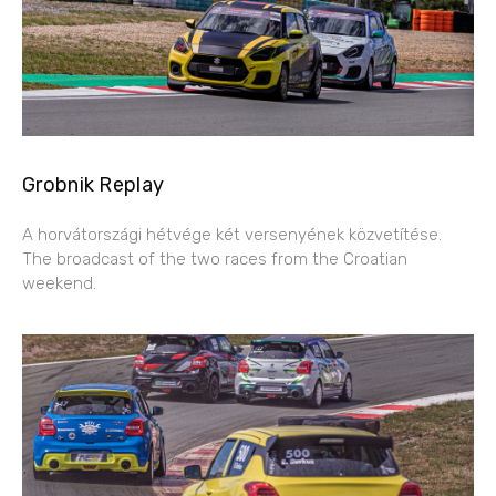
Grobnik Replay
A horvátországi hétvége két versenyének közvetítése.
The broadcast of the two races from the Croatian
weekend.