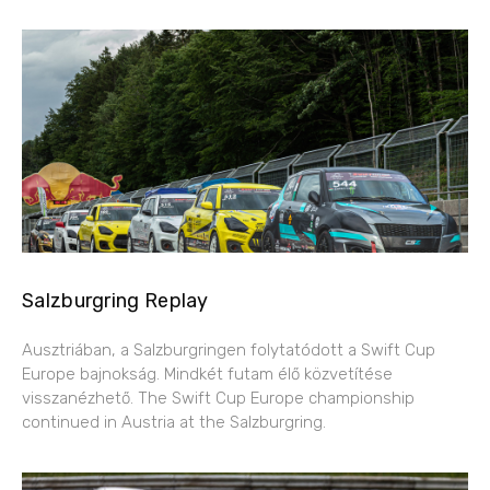
Salzburgring Replay
Ausztriában, a Salzburgringen folytatódott a Swift Cup
Europe bajnokság. Mindkét futam élő közvetítése
visszanézhető. The Swift Cup Europe championship
continued in Austria at the Salzburgring.