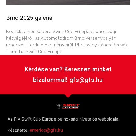
Brno 2025 galéria
Becsák János képei a Swift Cup Europe csehországi
hétvégéjéről, az Automotodrom Brno versenypályán
rendezett forduló eseményeiről. Photos by János Becsák
from the Swift Cup Europe
Kérdése van? Keressen minket
bizalommal! gfs@gfs.hu
Az FIA Swift Cup Europe bajnokság hivatalos weboldala.
Készítette:
emerico@gfs.hu