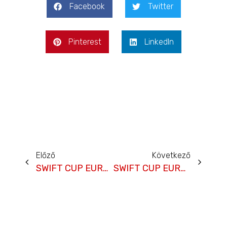
Facebook
Twitter
Pinterest
LinkedIn
Előző
Következő
SWIFT CUP EUROPE- 2017. június 9-11. – SALZBURGRING
SWIFT CUP EUROPE Adria Raceway – 2017. július 27 – 29.