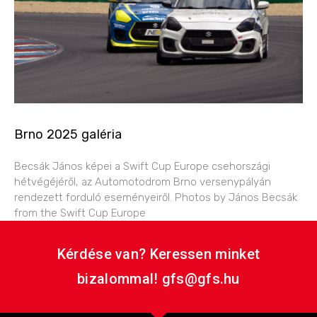
Brno 2025 galéria
Becsák János képei a Swift Cup Europe csehországi
hétvégéjéről, az Automotodrom Brno versenypályán
rendezett forduló eseményeiről. Photos by János Becsák
from the Swift Cup Europe
Kérdése van? Keressen minket
bizalommal! gfs@gfs.hu