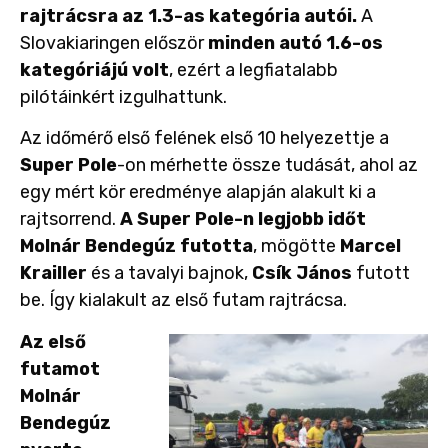
rajtrácsra az 1.3-as kategória autói.
A
Slovakiaringen először
minden autó 1.6-os
kategóriájú volt
, ezért a legfiatalabb
pilótáinkért izgulhattunk.
Az időmérő első felének első 10 helyezettje a
Super Pole
-on mérhette össze tudását, ahol az
egy mért kör eredménye alapján alakult ki a
rajtsorrend.
A Super Pole-n legjobb időt
Molnár Bendegúz futotta
, mögötte
Marcel
Krailler
és a tavalyi bajnok,
Csík János
futott
be. Így kialakult az első futam rajtrácsa.
Az első
futamot
Molnár
Bendegúz