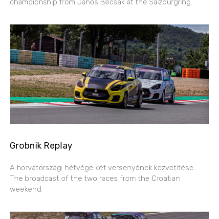
championship from János Becsák at the Salzburgring.
Grobnik Replay
A horvátországi hétvége két versenyének közvetítése.
The broadcast of the two races from the Croatian
weekend.