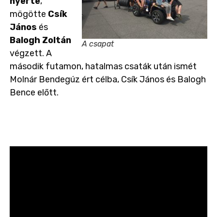
nyerte
,
mögötte
Csík
János
és
Balogh Zoltán
A csapat
végzett. A
második futamon, hatalmas csaták után ismét
Molnár Bendegúz ért célba, Csík János és Balogh
Bence előtt.