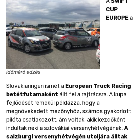
A
SWIFT
CUP
EUROPE
a
időmérő edzés
Slovakiaringen ismét a
European Truck Racing
betétfutamaként
állt fel a rajtrácsra.
A kupa
fejlődését remekül példázza, hogy a
megnövekedett mezőnyhöz, számos gyakorlott
pilóta csatlakozott, ám voltak, akik kezdőként
indultak neki a szlovákiai versenyhétvégének.
A
salzburgi versenyhétvégén utoljára álltak