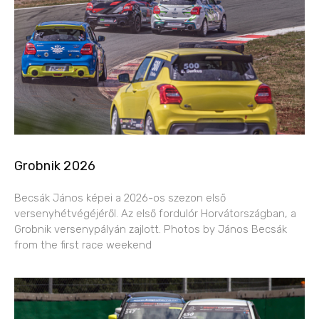
Grobnik 2026
Becsák János képei a 2026-os szezon első
versenyhétvégéjéről. Az első fordulór Horvátországban, a
Grobnik versenypályán zajlott. Photos by János Becsák
from the first race weekend