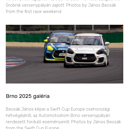
Grobnik versenypályán zajlott. Photos by János Becsák
from the first race weekend
Brno 2025 galéria
Becsák János képei a Swift Cup Europe csehországi
hétvégéjéről, az Automotodrom Brno versenypályán
rendezett forduló eseményeiről. Photos by János Becsák
from the Swift Cup Europe