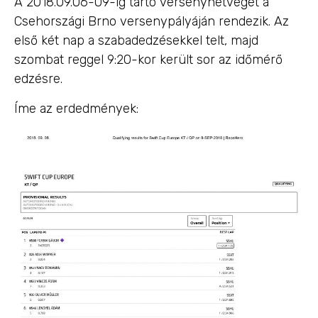
A 2018.09.06-09-ig tartó versenyhétvégét a
Csehországi Brno versenypályáján rendezik. Az
első két nap a szabadedzésekkel telt, majd
szombat reggel 9:20-kor került sor az időmérő
edzésre.
Íme az erdedmények: