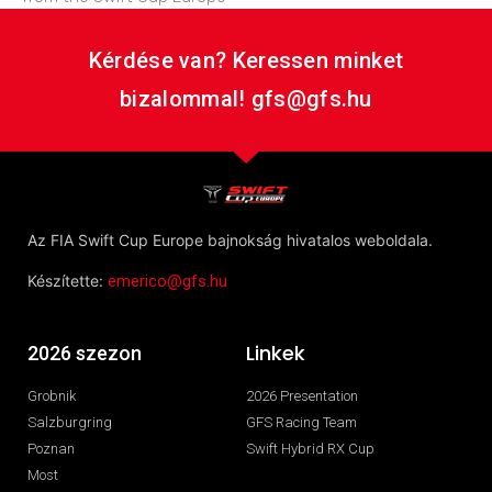
Kérdése van? Keressen minket
bizalommal! gfs@gfs.hu
Az FIA Swift Cup Europe bajnokság hivatalos weboldala.
Készítette:
emerico@gfs.hu
Linkek
2026 szezon
Grobnik
2026 Presentation
Salzburgring
GFS Racing Team
Poznan
Swift Hybrid RX Cup
Most