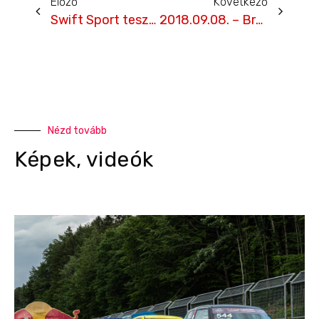
Előző
Következő
Swift Sport teszt a TV2-n
2018.09.08. – Brno, Időmérős interjúk
Nézd tovább
Képek, videók