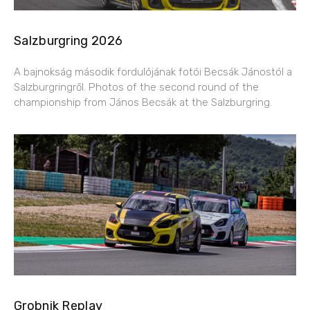
Salzburgring 2026
A bajnokság második fordulójának fotói Becsák Jánostól a
Salzburgringről. Photos of the second round of the
championship from János Becsák at the Salzburgring.
Grobnik Replay