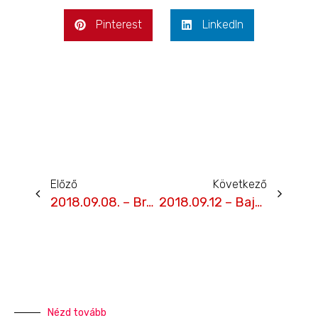
Pinterest
LinkedIn
Előző
Következő
2018.09.08. – Brno, 1. futam interjúk
2018.09.12 – Bajnokság jelenlegi állása
Nézd tovább