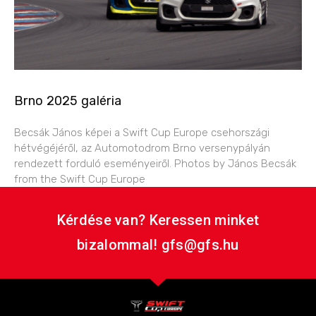
Brno 2025 galéria
Becsák János képei a Swift Cup Europe csehországi
hétvégéjéről, az Automotodrom Brno versenypályán
rendezett forduló eseményeiről. Photos by János Becsák
from the Swift Cup Europe
Kérdése van? Keressen minket
bizalommal! gfs@gfs.hu