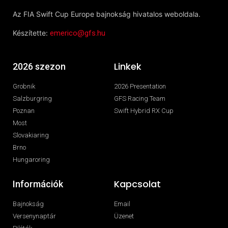
Az FIA Swift Cup Europe bajnokság hivatalos weboldala.
Készítette:
emerico@gfs.hu
Linkek
2026 szezon
Grobnik
2026 Presentation
Salzburgring
GFS Racing Team
Poznan
Swift Hybrid RX Cup
Most
Slovakiaring
Brno
Hungaroring
Kapcsolat
Információk
Bajnokság
Email
Versenynaptár
Üzenet