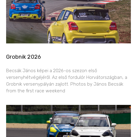
Grobnik 2026
Becsák János képei a 2026-os szezon első
versenyhétvégéjéről. Az első fordulór Horvátországban, a
Grobnik versenypályán zajlott. Photos by János Becsák
from the first race weekend