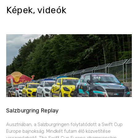
Képek, videók
Salzburgring Replay
Ausztriában, a Salzburgringen folytatódott a Swift Cup
Europe bajnokság. Mindkét futam élő közvetítése
visszanézhető. The Swift Cup Europe championship