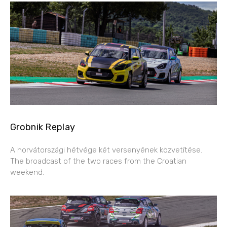
Grobnik Replay
A horvátországi hétvége két versenyének közvetítése.
The broadcast of the two races from the Croatian
weekend.