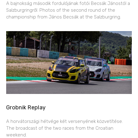
A bajnokság második fordulójának fotói Becsák Jánostól a
Salzburgringről. Photos of the second round of the
championship from János Becsák at the Salzburgring.
Grobnik Replay
A horvátországi hétvége két versenyének közvetítése.
The broadcast of the two races from the Croatian
weekend.