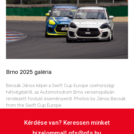
Brno 2025 galéria
Becsák János képei a Swift Cup Europe csehországi
hétvégéjéről, az Automotodrom Brno versenypályán
rendezett forduló eseményeiről. Photos by János Becsák
from the Swift Cup Europe
Kérdése van? Keressen minket
bizalommal! gfs@gfs.hu