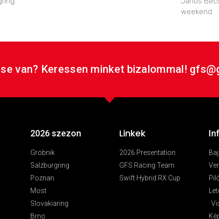
ring.
János Becs
weekend
se van? Keressen minket bizalommal! gfs@
Linkek
2026 szezon
In
Grobnik
2026 Presentation
Ba
Salzburgring
GFS Racing Team
Ver
Poznan
Swift Hybrid RX Cup
Pil
Most
Let
Slovakiaring
Vi
Brno
Ké