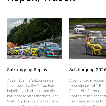
Salzburgring Replay
Salzburgring 202
Ausztriában, a Salzburgringen
A bajnokság második
folytatódott a Swift Cup Europe
fordulójának fotói Bec
bajnokság. Mindkét futam élő
Jánostól a Salzburgring
közvetítése visszanézhető. The
Photos of the second
Swift Cup Europe championship
the championship fro