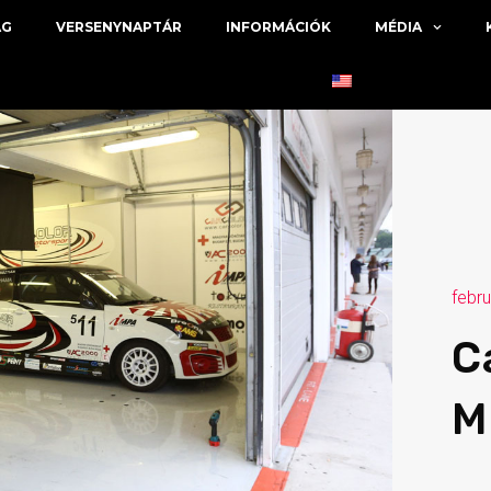
ÁG
VERSENYNAPTÁR
INFORMÁCIÓK
MÉDIA
febru
C
M