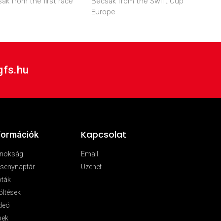
ák from the first race
Becsák from the Swift Cup
Europe
gfs.hu
Kapcsolat
formációk
jnokság
Email
senynaptár
Üzenet
óták
öltések
deó
pek