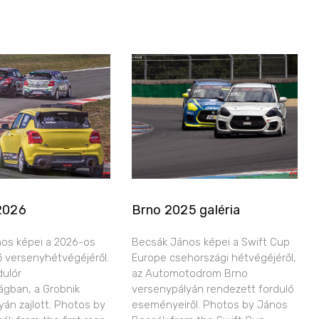
2026
Brno 2025 galéria
os képei a 2026-os
Becsák János képei a Swift Cup
ő versenyhétvégéjéről.
Europe csehországi hétvégéjéről,
dulór
az Automotodrom Brno
ágban, a Grobnik
versenypályán rendezett forduló
yán zajlott. Photos by
eseményeiről. Photos by János