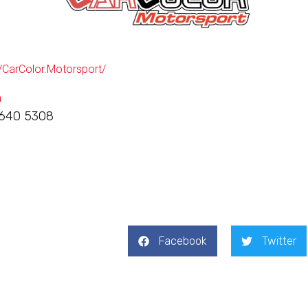
CarColor.Motorsport/
m
 640 5308
Facebook
Twitter