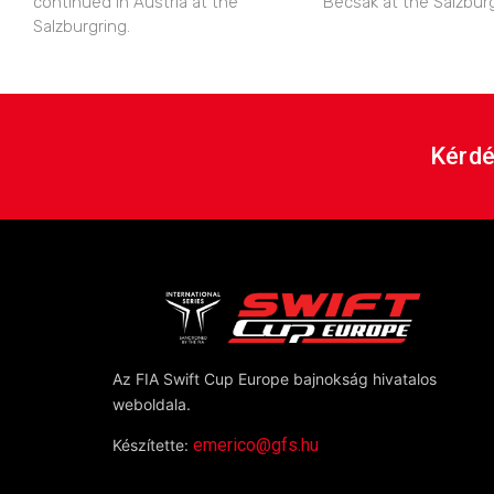
continued in Austria at the
Becsák at the Salzburg
Salzburgring.
Kérdé
Az FIA Swift Cup Europe bajnokság hivatalos
weboldala.
emerico@gfs.hu
Készítette: