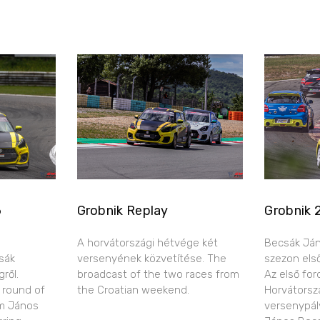
6
Grobnik Replay
Grobnik 
A horvátországi hétvége két
Becsák Ján
sák
versenyének közvetítése. The
szezon els
ről.
broadcast of the two races from
Az első for
 round of
the Croatian weekend.
Horvátorsz
m János
versenypál