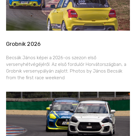
Grobnik 2026
Becsák János képei a 2026-os szezon első
versenyhétvégéjéről. Az első fordulór Horvátországban, a
Grobnik versenypályán zajlott. Photos by János Becsák
from the first race weekend