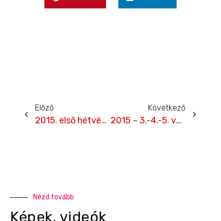
Előző
Következő
2015. első hétvége – Hungaroring
2015 – 3.-4.-5. verseny – Red Bull Ring – Galéria
Nézd tovább
Képek, videók