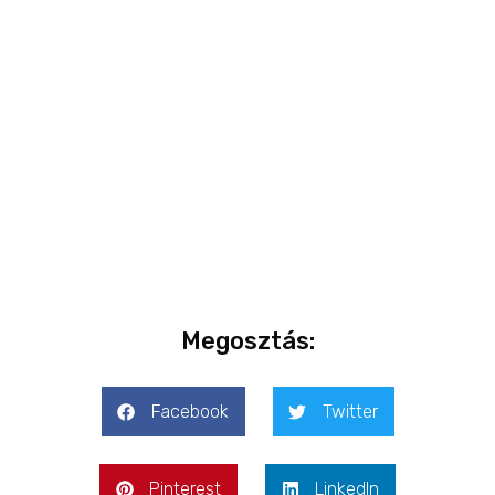
∣ English
version
Megosztás:
Facebook
Twitter
Pinterest
LinkedIn