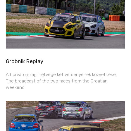
Grobnik Replay
A horvátországi hétvége két versenyének közvetítése.
The broadcast of the two races from the Croatian
weekend.