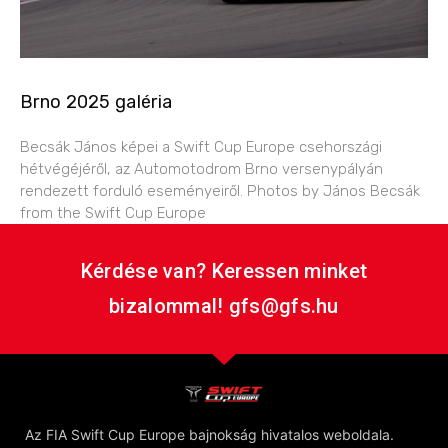
Brno 2025 galéria
Becsák János képei a Swift Cup Europe csehországi
hétvégéjéről, az Automotodrom Brno versenypályán
rendezett forduló eseményeiről. Photos by János Becsák
from the Swift Cup Europe
Kérdése van? Keressen minket
bizalommal! gfs@gfs.hu
Az FIA Swift Cup Europe bajnokság hivatalos weboldala.