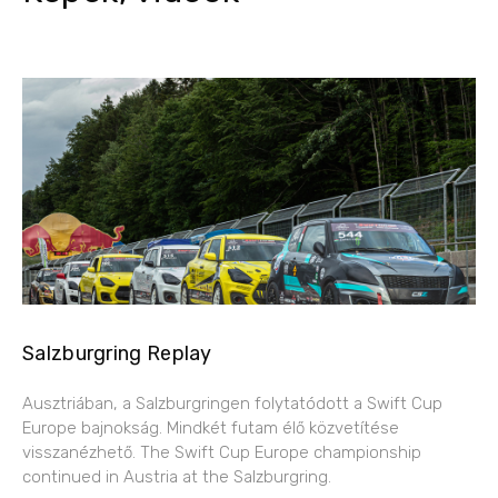
Salzburgring Replay
Ausztriában, a Salzburgringen folytatódott a Swift Cup
Europe bajnokság. Mindkét futam élő közvetítése
visszanézhető. The Swift Cup Europe championship
continued in Austria at the Salzburgring.