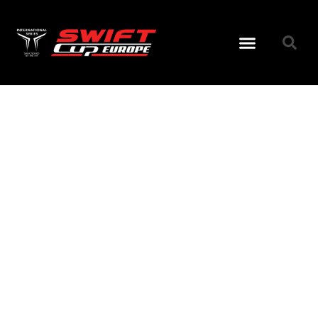
TÁMOGAT
[av_section min_height=’custom’ min_height_px=’500px’
padding=’small’ shadow=’no-border-styling’
bottom_border=’no-border-styling’
bottom_border_diagonal_color=’#333333′
bottom_border_diagonal_direction=”
bottom_border_style=” custom_arrow_bg=” id=”
color=’main_color’ background=’bg_color’
custom_bg=’#333333′ background_gradient_color1=”
background_gradient_color2=”