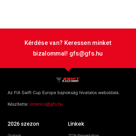
overlay_pattern=” overlay_custom_pattern=”
av_element_hidden_in_editor=’0′ av_uid=’av-jjzmhkob’
custom_class=”][/av_section]
Kérdése van? Keressen minket
bizalommal! gfs@gfs.hu
Az FIA Swift Cup Europe bajnokság hivatalos weboldala.
Készítette:
emerico@gfs.hu
Linkek
2026 szezon
Grobnik
2026 Presentation