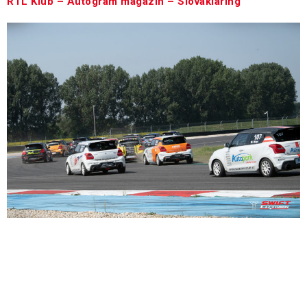
RTL Klub – Autogram magazin – Slovakiaring
Swift Cup Europe 2021 – RTL KLUB Autogram –
Salzburgring Az RTL Klub AuTogram Autósmagazinban
összefoglaló a lengyelországi hétvégéről. A futamok
összefoglalója 11:40-nél kezdődik. A megtekintéshez
regisztráció szükséges.