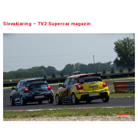
https://www.rtlmost.hu/autogram-p_7764/autogram-
2021-09-04-c_12890946
Slovakiaring – TV2 Supercar magazin
Slovakiaring – TV2 Supercar magazin, az összefoglaló
17 perc 50-nél kezdődik.