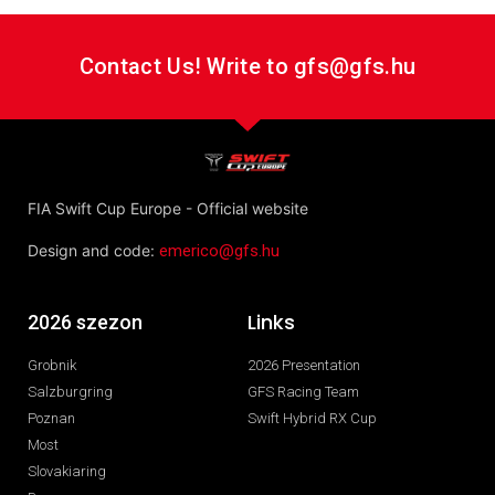
Contact Us! Write to gfs@gfs.hu
FIA Swift Cup Europe - Official website
Design and code:
emerico@gfs.hu
Links
2026 szezon
Grobnik
2026 Presentation
Salzburgring
GFS Racing Team
Poznan
Swift Hybrid RX Cup
Most
Slovakiaring