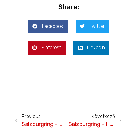
Share:
Facebook
Twitter
Pinterest
LinkedIn
Previous
Következő
Salzburgring – Lengyel Ádám, időmérő
Salzburgring – Hartmann Balázs időmérő