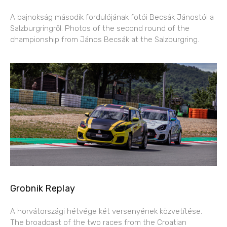
A bajnokság második fordulójának fotói Becsák Jánostól a
Salzburgringről. Photos of the second round of the
championship from János Becsák at the Salzburgring.
Grobnik Replay
A horvátországi hétvége két versenyének közvetítése.
The broadcast of the two races from the Croatian