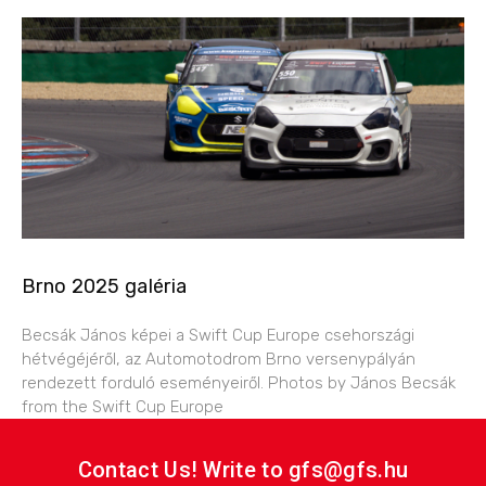
Brno 2025 galéria
Becsák János képei a Swift Cup Europe csehországi
hétvégéjéről, az Automotodrom Brno versenypályán
rendezett forduló eseményeiről. Photos by János Becsák
from the Swift Cup Europe
Contact Us! Write to gfs@gfs.hu