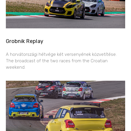
Grobnik Replay
A horvátországi hétvége két versenyének közvetítése.
The broadcast of the two races from the Croatian
weekend.