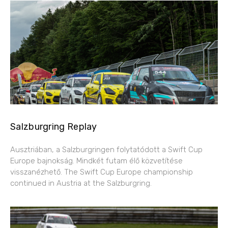
Salzburgring Replay
Ausztriában, a Salzburgringen folytatódott a Swift Cup
Europe bajnokság. Mindkét futam élő közvetítése
visszanézhető. The Swift Cup Europe championship
continued in Austria at the Salzburgring.