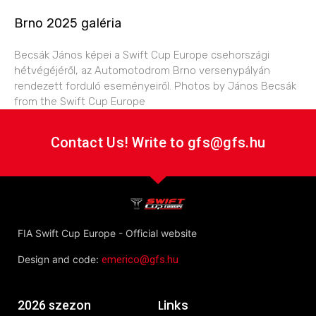
Brno 2025 galéria
Becsák János képei a Swift Cup Europe csehországi
hétvégéjéről, az Automotodrom Brno versenypályán
rendezett forduló eseményeiről. Photos by János Becsák
from the Swift Cup Europe
Contact Us! Write to gfs@gfs.hu
FIA Swift Cup Europe - Official website
Design and code:
emerico@gfs.hu
Links
2026 szezon