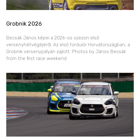
Grobnik 2026
Becsák János képei a 2026-os szezon első
versenyhétvégéjéről. Az első fordulór Horvátországban, a
Grobnik versenypályán zajlott. Photos by János Becsák
from the first race weekend