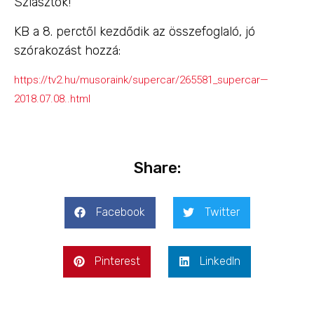
Sziasztok!
KB a 8. perctől kezdődik az összefoglaló, jó
szórakozást hozzá:
https://tv2.hu/musoraink/supercar/265581_supercar—
2018.07.08..html
Share:
Facebook
Twitter
Pinterest
LinkedIn