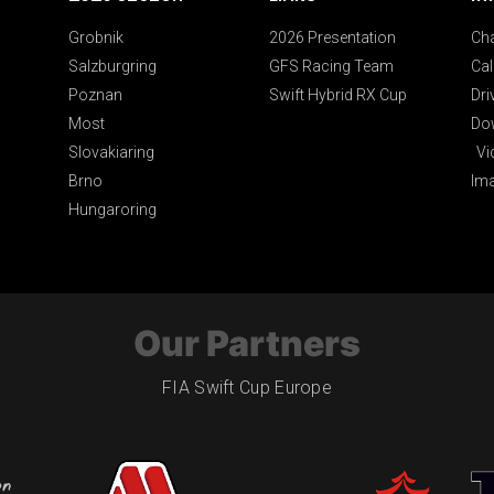
Grobnik
2026 Presentation
Ch
Salzburgring
GFS Racing Team
Cal
Poznan
Swift Hybrid RX Cup
Dri
Most
Do
Slovakiaring
Vi
Brno
Im
Hungaroring
Our Partners
FIA Swift Cup Europe