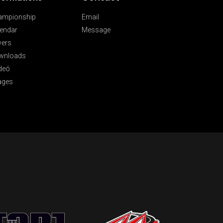
ampionship
Email
endar
Message
vers
wnloads
deó
ages