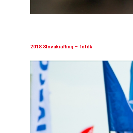
Csík Jani annak ellenére, hogy megnyerte az 
találjátok:
2018 SlovakiaRing – fotók