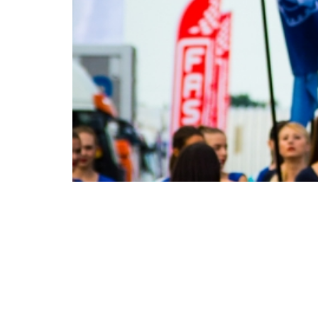
[av_one_full first min_height=” vertical_ali
border_color=” radius=’0px’ background=’bg
background_gradient_direction=’vertical’ sr
mobile_display=” av_uid=’av-1zdcu4′] [av_mas
ids=’6292,6293,6294,6295,6296,6297,6298,
items=’-1′ columns=’3′ paginate=’pagination’ si
caption_elements=’none’ caption_styling=” 
columns=” av_uid=’av-jo5iozgk’ custom_class=