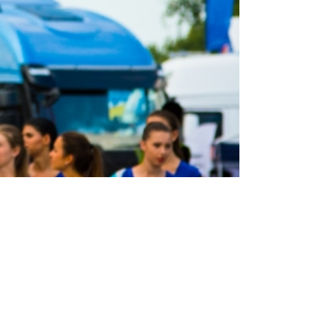
arget=” link_hover=” padding=’0px’ border=”
 background_gradient_color2=”
repeat’ animation=” mobile_breaking=”
9,6310,6311,6312,6313,6314,6315,6316,6317,6318,6319,
er_links=’active’ id=”
olumns=” av-small-columns=” av-mini-