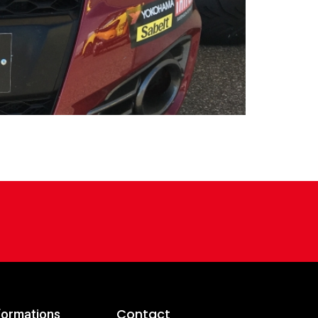
 alul találjátok. A magyar bajnokság
tt is ezzel), 3. Forrai Gábor, 4. Vincze
Contact
formations