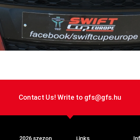
vetkező délután 14:50-kor kezdődik. Az összesített tabellát
el Ádám, 2. Körmöczi Balázs (ő egyébként junior első helyeze
r Bendegúz.
Contact Us! Write to gfs@gfs.hu
Links
2026 szezon
In