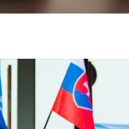
időmérőt, mégis sokat kellett küzdenie az 5. helyért a magy