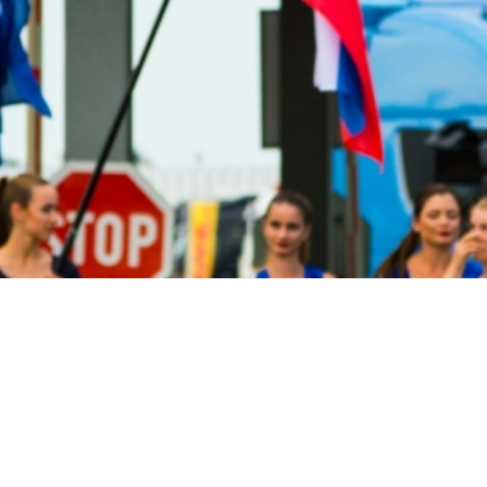
gnment=” space=” custom_margin=” margin=’0px’ link=” linkt
_color’ background_color=” background_gradient_color1=”
c=” background_position=’top left’ background_repeat=’no-
onry_gallery
6299,6300,6301,6302,6303,6304,6305,6306,6307,6308,630
ze=’flex’ orientation=” gap=’1px’ overlay_fx=’active’ contain
caption_display=’always’ color=” custom_bg=” av-medium-c
”] [/av_one_full]