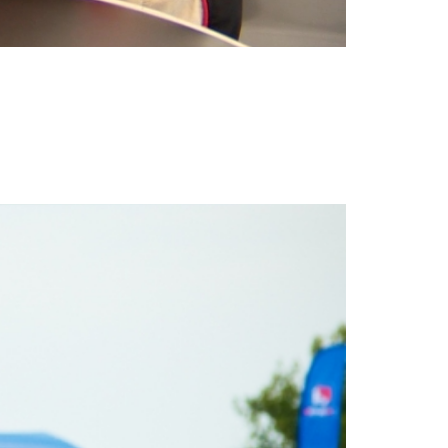
ar értékelésben. A választ az interjúban