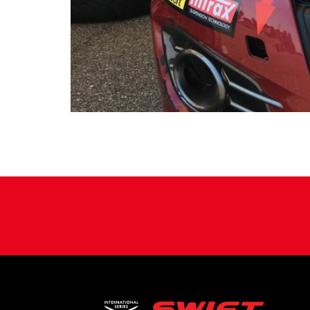
A reggel 8:55-kor induló futamnak vége, a kö
szempontjából Az első hat helyezett: 1. Lengy
Ádám (junior 2.hely), 5. Csík János, 6. Molná