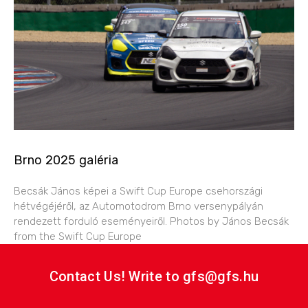
Brno 2025 galéria
Becsák János képei a Swift Cup Europe csehországi
hétvégéjéről, az Automotodrom Brno versenypályán
rendezett forduló eseményeiről. Photos by János Becsák
from the Swift Cup Europe
Contact Us! Write to gfs@gfs.hu