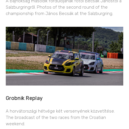
A bajnokság második fordulójának fotói Becsák Jánostól a
Salzburgringről. Photos of the second round of the
championship from János Becsák at the Salzburgring.
Grobnik Replay
A horvátországi hétvége két versenyének közvetítése.
The broadcast of the two races from the Croatian
weekend.