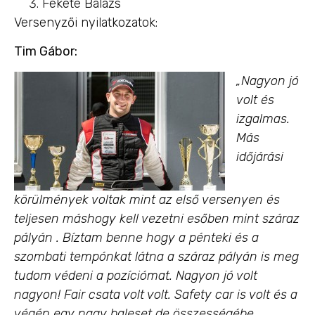
Fekete Balázs
Versenyzői nyilatkozatok:
Tim Gábor:
„Nagyon jó
volt és
izgalmas.
Más
időjárási
körülmények voltak mint az első versenyen és
teljesen máshogy kell vezetni esőben mint száraz
pályán . Bíztam benne hogy a pénteki és a
szombati tempónkat látna a száraz pályán is meg
tudom védeni a pozíciómat. Nagyon jó volt
nagyon! Fair csata volt volt. Safety car is volt és a
végén egy nagy baleset de összességébe