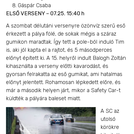
Gáspár Csaba
ELSŐ VERSENY – 07.25. 15:40 h
A szombat délutáni versenyre özönvíz szerű eső
érkezett a pálya fölé, de sokak mégis a száraz
gumikon maradtak. Így tett a pole-ból induló Tim
is, aki jól kapta el a rajtot, és 5 másodperces
előnyt épített ki. A 15. helyről indult Balogh Zoltán
kihasználta a verseny előtti kavarodást, és
gyorsan felrakatta az eső gumikat, ami hatalmas
előnyt jelentett. Rohamosan lépkedett előre, és
már a második helyen járt, mikor a Safety Car-t
küldték a pályára baleset miatt.
A SC az
utolsó
körökre