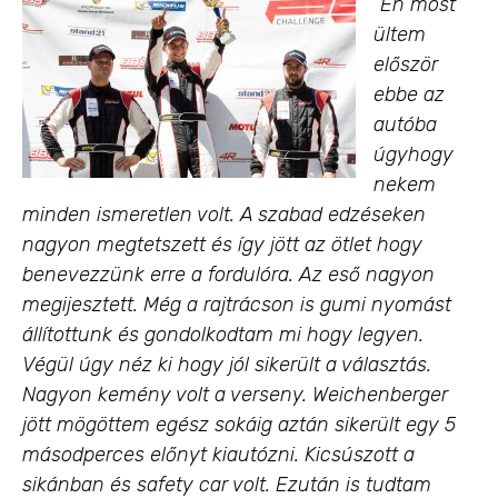
”Én most
ültem
először
ebbe az
autóba
úgyhogy
nekem
minden ismeretlen volt. A szabad edzéseken
nagyon megtetszett és így jött az ötlet hogy
benevezzünk erre a fordulóra. Az eső nagyon
megijesztett. Még a rajtrácson is gumi nyomást
állítottunk és gondolkodtam mi hogy legyen.
Végül úgy néz ki hogy jól sikerült a választás.
Nagyon kemény volt a verseny. Weichenberger
jött mögöttem egész sokáig aztán sikerült egy 5
másodperces előnyt kiautózni. Kicsúszott a
sikánban és safety car volt. Ezután is tudtam