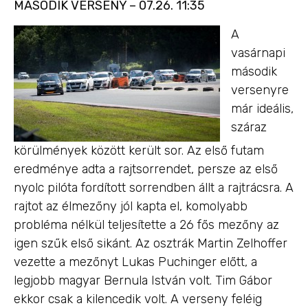
MÁSODIK VERSENY – 07.26. 11:35
A
vasárnapi
második
versenyre
már ideális,
száraz
körülmények között került sor. Az első futam
eredménye adta a rajtsorrendet, persze az első
nyolc pilóta fordított sorrendben állt a rajtrácsra. A
rajtot az élmezőny jól kapta el, komolyabb
probléma nélkül teljesítette a 26 fős mezőny az
igen szűk első sikánt. Az osztrák Martin Zelhoffer
vezette a mezőnyt Lukas Puchinger előtt, a
legjobb magyar Bernula István volt. Tim Gábor
ekkor csak a kilencedik volt. A verseny feléig