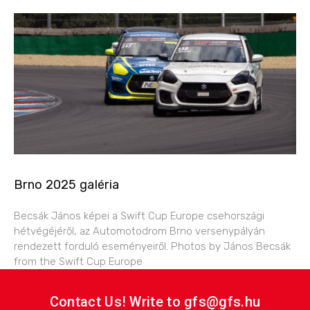
Brno 2025 galéria
Becsák János képei a Swift Cup Europe csehországi
hétvégéjéről, az Automotodrom Brno versenypályán
rendezett forduló eseményeiről. Photos by János Becsák
from the Swift Cup Europe
Contact Us! Write to gfs@gfs.hu