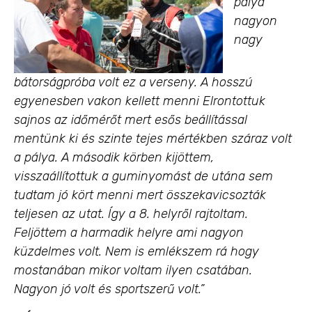
pálya
nagyon
nagy
bátorságpróba volt ez a verseny. A hosszú
egyenesben vakon kellett menni Elrontottuk
sajnos az időmérőt mert esős beállítással
mentünk ki és szinte tejes mértékben száraz volt
a pálya. A második körben kijöttem,
visszaállítottuk a guminyomást de utána sem
tudtam jó kört menni mert összekavicsozták
teljesen az utat. Így a 8. helyről rajtoltam.
Feljöttem a harmadik helyre ami nagyon
küzdelmes volt. Nem is emlékszem rá hogy
mostanában mikor voltam ilyen csatában.
Nagyon jó volt és sportszerű volt.”