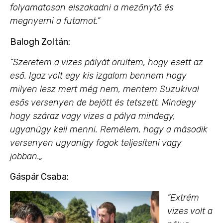
folyamatosan elszakadni a mezőnytő és
megnyerni a futamot.”
Balogh Zoltán:
”Szeretem a vizes pályát örültem, hogy esett az
eső. Igaz volt egy kis izgalom bennem hogy
milyen lesz mert még nem, mentem Suzukival
esős versenyen de bejött és tetszett. Mindegy
hogy száraz vagy vizes a pálya mindegy,
ugyanúgy kell menni. Remélem, hogy a második
versenyen ugyanígy fogok teljesíteni vagy
jobban.„
Gáspár Csaba:
”Extrém
vizes volt a