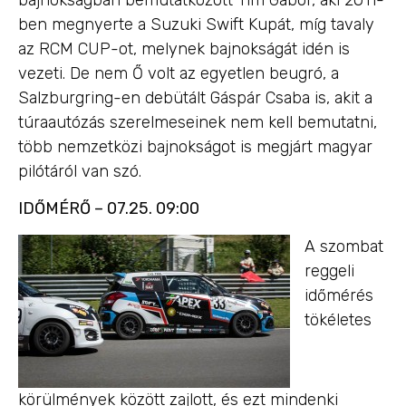
ben megnyerte a Suzuki Swift Kupát, míg tavaly
az RCM CUP-ot, melynek bajnokságát idén is
vezeti. De nem Ő volt az egyetlen beugró, a
Salzburgring-en debütált Gáspár Csaba is, akit a
túraautózás szerelmeseinek nem kell bemutatni,
több nemzetközi bajnokságot is megjárt magyar
pilótáról van szó.
IDŐMÉRŐ – 07.25. 09:00
A szombat
reggeli
időmérés
tökéletes
körülmények között zajlott, és ezt mindenki