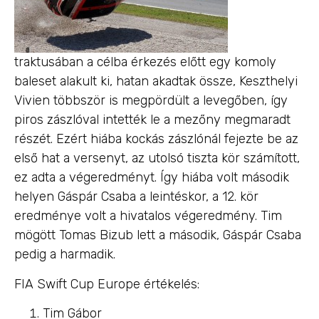
traktusában a célba érkezés előtt egy komoly
baleset alakult ki, hatan akadtak össze, Keszthelyi
Vivien többször is megpördült a levegőben, így
piros zászlóval intették le a mezőny megmaradt
részét. Ezért hiába kockás zászlónál fejezte be az
első hat a versenyt, az utolsó tiszta kör számított,
ez adta a végeredményt. Így hiába volt második
helyen Gáspár Csaba a leintéskor, a 12. kör
eredménye volt a hivatalos végeredmény. Tim
mögött Tomas Bizub lett a második, Gáspár Csaba
pedig a harmadik.
FIA Swift Cup Europe értékelés:
Tim Gábor