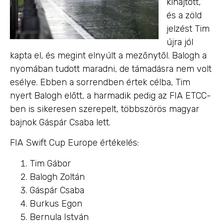
kihajtott,
és a zöld
jelzést Tim
újra jól
kapta el, és megint elnyúlt a mezőnytől. Balogh a
nyomában tudott maradni, de támadásra nem volt
esélye. Ebben a sorrendben értek célba, Tim
nyert Balogh előtt, a harmadik pedig az FIA ETCC-
ben is sikeresen szerepelt, többszörös magyar
bajnok Gáspár Csaba lett.
FIA Swift Cup Europe értékelés:
Tim Gábor
Balogh Zoltán
Gáspár Csaba
Burkus Egon
Bernula István