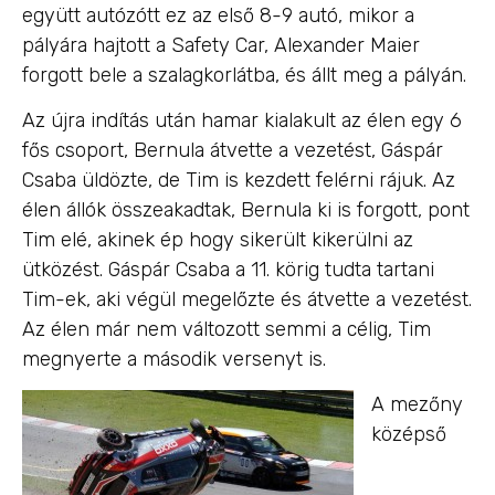
együtt autózótt ez az első 8-9 autó, mikor a
pályára hajtott a Safety Car, Alexander Maier
forgott bele a szalagkorlátba, és állt meg a pályán.
Az újra indítás után hamar kialakult az élen egy 6
fős csoport, Bernula átvette a vezetést, Gáspár
Csaba üldözte, de Tim is kezdett felérni rájuk. Az
élen állók összeakadtak, Bernula ki is forgott, pont
Tim elé, akinek ép hogy sikerült kikerülni az
ütközést. Gáspár Csaba a 11. körig tudta tartani
Tim-ek, aki végül megelőzte és átvette a vezetést.
Az élen már nem változott semmi a célig, Tim
megnyerte a második versenyt is.
A mezőny
középső