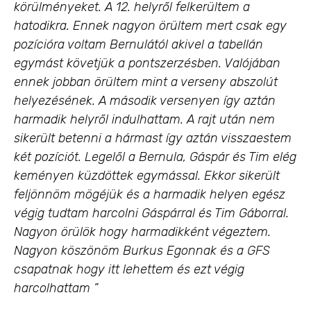
körülményeket. A 12. helyről felkerültem a
hatodikra. Ennek nagyon örültem mert csak egy
pozícióra voltam Bernulától akivel a tabellán
egymást követjük a pontszerzésben. Valójában
ennek jobban örültem mint a verseny abszolút
helyezésének. A második versenyen így aztán
harmadik helyről indulhattam. A rajt után nem
sikerült betenni a hármast így aztán visszaestem
két pozíciót. Legelől a Bernula, Gáspár és Tim elég
keményen küzdöttek egymással. Ekkor sikerült
feljönnöm mögéjük és a harmadik helyen egész
végig tudtam harcolni Gáspárral és Tim Gáborral.
Nagyon örülök hogy harmadikként végeztem.
Nagyon köszönöm Burkus Egonnak és a GFS
csapatnak hogy itt lehettem és ezt végig
harcolhattam ”