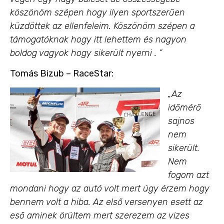
köszönöm szépen hogy ilyen sportszerűen
küzdöttek az ellenfeleim. Köszönöm szépen a
támogatóknak hogy itt lehettem és nagyon
boldog vagyok hogy sikerült nyerni . ”
Tomás Bizub – RaceStar:
„Az
időmérő
sajnos
nem
sikerült.
Nem
fogom azt
mondani hogy az autó volt mert úgy érzem hogy
bennem volt a hiba. Az első versenyen esett az
eső aminek örültem mert szerezem az vizes