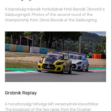
A bajnokság második fordulójának fotói Becsák Jánostól a
Salzburgringről. Photos of the second round of the
championship from János Becsák at the Salzburgring.
Grobnik Replay
A horvátországi hétvége két versenyének közvetítése.
The broadcast of the two races from the Croatian