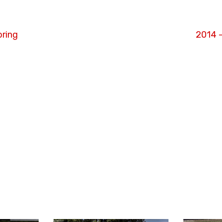
oring
2014 –