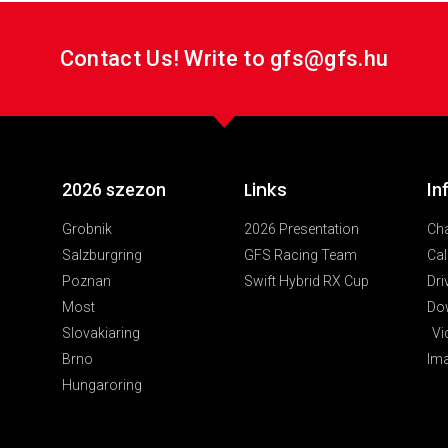
Contact Us! Write to gfs@gfs.hu
Links
2026 szezon
In
Grobnik
2026 Presentation
Ch
Salzburgring
GFS Racing Team
Cal
Poznan
Swift Hybrid RX Cup
Dri
Most
Do
Slovakiaring
Vi
Brno
Im
Hungaroring