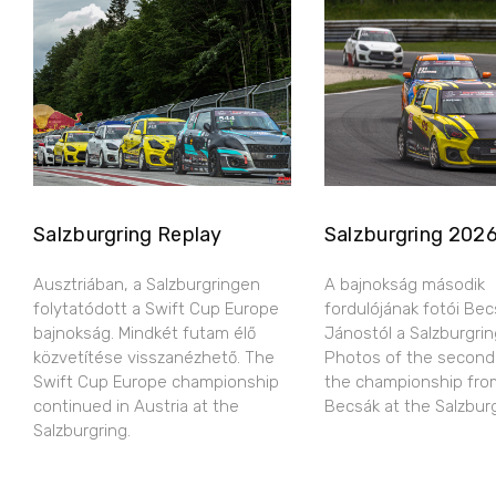
Salzburgring Replay
Salzburgring 202
Ausztriában, a Salzburgringen
A bajnokság második
folytatódott a Swift Cup Europe
fordulójának fotói Bec
bajnokság. Mindkét futam élő
Jánostól a Salzburgring
közvetítése visszanézhető. The
Photos of the second
Swift Cup Europe championship
the championship fro
continued in Austria at the
Becsák at the Salzburg
Salzburgring.