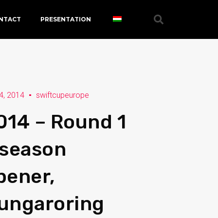
NTACT
PRESENTATION
4, 2014
swiftcupeurope
014 – Round 1
 season
pener,
ungaroring