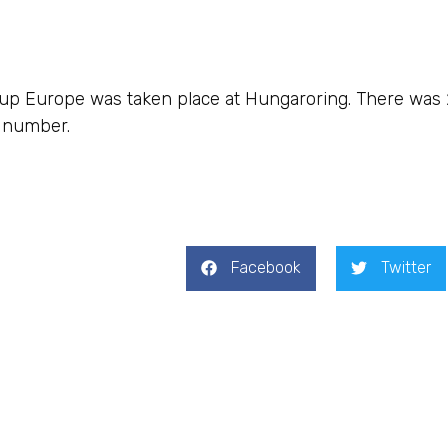
roring
p Europe was taken place at Hungaroring. There was 27
d number.
Facebook
Twitter