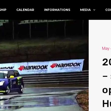
SHIP
CALENDAR
INFORMATIONS
MEDIA
CO
May 
2
–
o
H