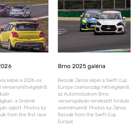
2026
Brno 2025 galéria
os képei a 2026-os
Becsák János képei a Swift Cup
ő versenyhétvégéjéről.
Europe csehországi hétvégéjéről,
dulór
az Automotodrom Brno
ágban, a Grobnik
versenypályán rendezett forduló
yán zajlott. Photos by
eseményeiről. Photos by János
ák from the first race
Becsák from the Swift Cup
Europe