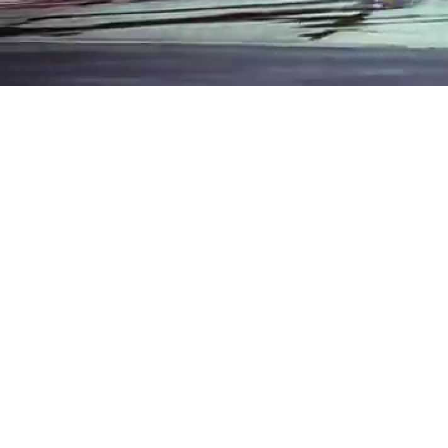
Swift 
april,