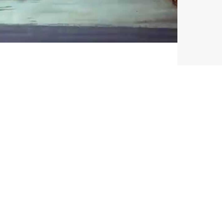
Cup Europe
 season ope