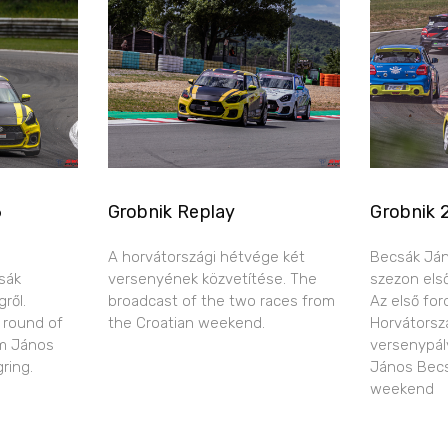
6
Grobnik Replay
Grobnik 
A horvátországi hétvége két
Becsák Ján
sák
versenyének közvetítése. The
szezon els
ről.
broadcast of the two races from
Az első for
 round of
the Croatian weekend.
Horvátorsz
m János
versenypál
ring.
János Becs
weekend