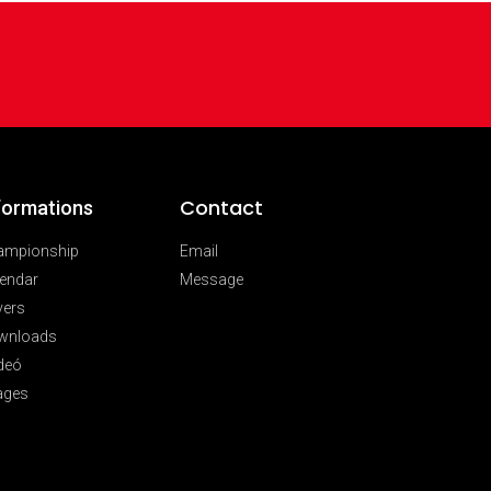
Contact
formations
ampionship
Email
endar
Message
vers
wnloads
deó
ages