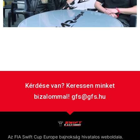
Swift Cup Europe 2014 May, Salzburgring FIA Swift Cup
Europe racers competed at a WTCC weekend again.
This time the series visited Salzburg, where the Austrian
Suzuki drivers ran together with the Hungarians for the
second time this year.
Kérdése van? Keressen minket
bizalommal! gfs@gfs.hu
Az FIA Swift Cup Europe bajnokság hivatalos weboldala.