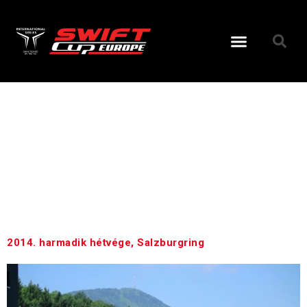
Nap:
2014.06.01
2014. harmadik hétvége, Salzburgring