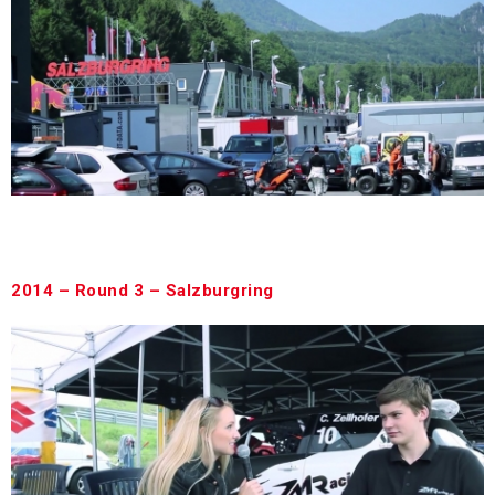
A DigiSport TV – Swift Cup Europe c. műsora a szezon
harmadik versenyhétvégéjéről, a Salzburgringről.
2014 – Round 3 – Salzburgring